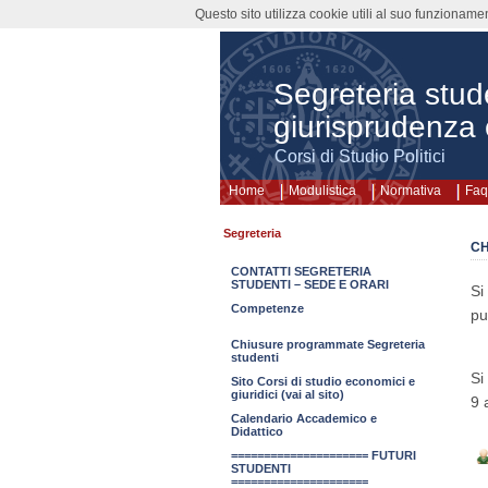
Questo sito utilizza cookie utili al suo funzioname
Segreteria stud
giurisprudenza 
Corsi di Studio Politici
Home
Modulistica
Normativa
Faq
Segreteria
CH
CONTATTI SEGRETERIA
STUDENTI – SEDE E ORARI
Si
Competenze
pu
Chiusure programmate Segreteria
studenti
Si
Sito Corsi di studio economici e
giuridici (vai al sito)
9 
Calendario Accademico e
Didattico
===================== FUTURI
STUDENTI
=====================