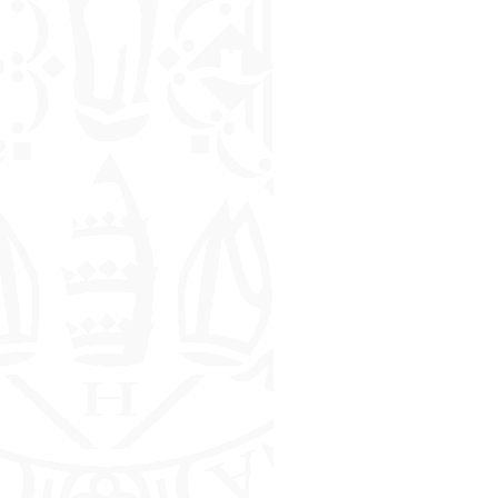
Segreteria
studenti
–
Agosto
2019