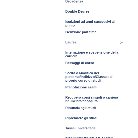
Decadenza
Double Degree
Iscrizioni ad anni successivi al
primo
Iscrizione part time
Laurea
Interruzione e sospensione della
carriera
Passaggi di corso
Scelta o Modifica del
percorso/indirizzo/Classe del
proprio corso di studi
Prenotazione esami
Recupero corsi singoli o carriera
rinunciata/decaduta
Rinuncia agli studi
Riprendere gli studi
Tasse universitarie