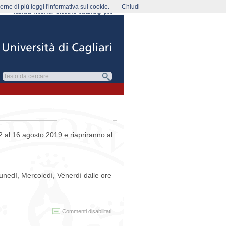
rne di più leggi l'informativa sui cookie.
Chiudi
rubrica
webmail
studenti
elearning
pec
12 al 16 agosto 2019 e riapriranno al
Lunedì, Mercoledì, Venerdì dalle ore
su
Commenti disabilitati
Chiusura