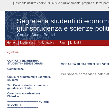
Questo sito utilizza cookie utili al suo funzionamento, propri e di terze pa
Segreteria studenti di econom
giurisprudenza e scienze polit
Corsi di Studio Politici
Home
Modulistica
Normativa
Faq
Link utili
Segreteria
CONTATTI SEGRETERIA
STUDENTI – SEDE E ORARI
MODALITÀ DI CALCOLO DEL VOT
Competenze
Per sapere come viene calcolato 
Chiusure programmate Segreteria
studenti
Sito Corsi di studio economici e
giuridici (vai al sito)
Calendario Accademico e
Didattico
===================== FUTURI
STUDENTI
=====================