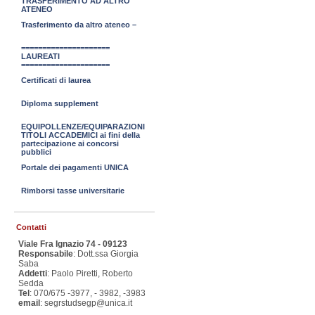
TRASFERIMENTO AD ALTRO
ATENEO
Trasferimento da altro ateneo –
=====================
LAUREATI
=====================
Certificati di laurea
Diploma supplement
EQUIPOLLENZE/EQUIPARAZIONI
TITOLI ACCADEMICI ai fini della
partecipazione ai concorsi
pubblici
Portale dei pagamenti UNICA
Rimborsi tasse universitarie
Contatti
Viale Fra Ignazio 74 - 09123
Responsabile
: Dott.ssa Giorgia
Saba
Addetti
: Paolo Piretti, Roberto
Sedda
Tel
: 070/675 -3977, - 3982, -3983
email
: segrstudsegp@unica.it