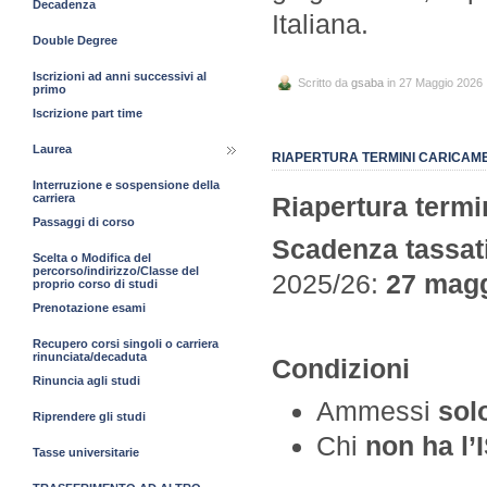
Decadenza
Italiana.
Double Degree
Iscrizioni ad anni successivi al
Scritto da
gsaba
in 27 Maggio 2026
primo
Iscrizione part time
Laurea
RIAPERTURA TERMINI CARICAMEN
Interruzione e sospensione della
carriera
Riapertur
Passaggi di corso
Scadenza tassat
Scelta o Modifica del
percorso/indirizzo/Classe del
2025/26:
27 magg
proprio corso di studi
Prenotazione esami
Recupero corsi singoli o carriera
rinunciata/decaduta
Condizioni
Rinuncia agli studi
Ammessi
sol
Riprendere gli studi
Chi
non ha l’
Tasse universitarie