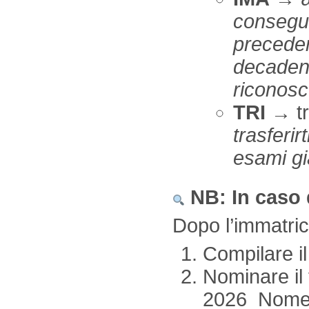
consegui
preceden
decadenz
riconosc
TRI
→ tr
trasferir
esami gi
NB: In caso 
Dopo l’immatric
Compilare il
Nominare il
2026_Nom