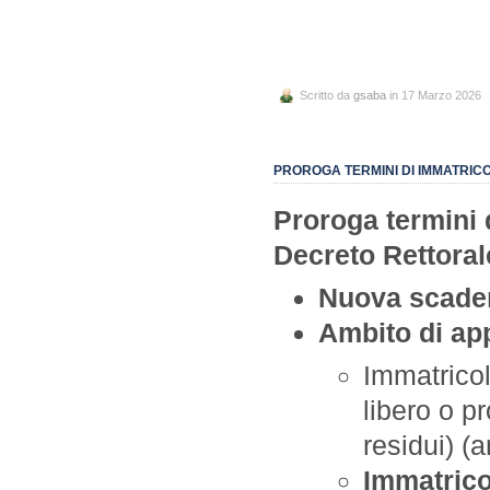
Scritto da
gsaba
in 17 Marzo 2026
PROROGA TERMINI DI IMMATRICO
Proroga termini 
Decreto Rettoral
Nuova scade
Ambito di app
Immatricol
libero o p
residui) (a
Immatricol