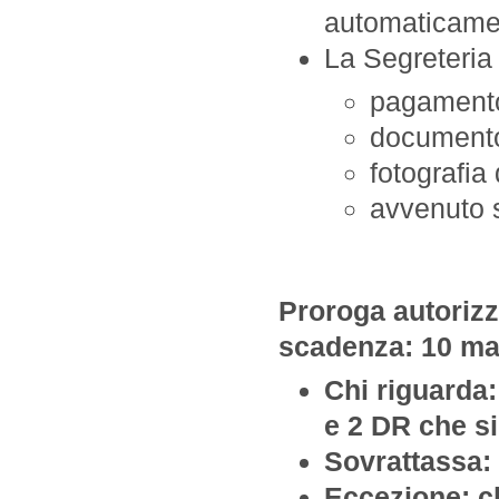
automaticamen
La Segreteria 
pagament
documento
fotografia 
avvenuto 
Proroga autoriz
scadenza: 10 ma
Chi riguarda: 
e 2 DR che si
Sovrattassa: 
Eccezione: ch