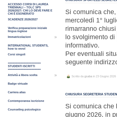
ACCESSO CORSI DI LAUREA
TRIENNALI – TOLC SPS
Si comunica che, 
2026/2027: CHI LO DEVE FARE E
CHI È ESONERATO
mercoledì 1° lugli
SCADENZE 2026/2027
rimarranno chiusi 
Verifica preparazione iniziale
lingua inglese
lo svolgimento di
Immatricolazioni
informativo.
INTERNATIONAL STUDENTS,
how to enrol
Per eventuali situ
Corsi singoli
seguente indirizz
=====================
STUDENTI ISCRITTI
=====================
Attività a libera scelta
Scritto da
gsaba
in 23 Giugno 2026
Badge virtuale
Carriera alias
CHIUSURA SEGRETERIA STUDENT
Contemporanea iscrizione
Si comunica che l
Counseling psicologico
giugno 2026, in p