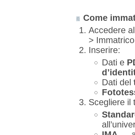
Come immatr
Accedere all
> Immatrico
Inserire:
Dati e
P
d’identi
Dati del
Fototes
Scegliere il
Standa
all’unive
IMA
→ a