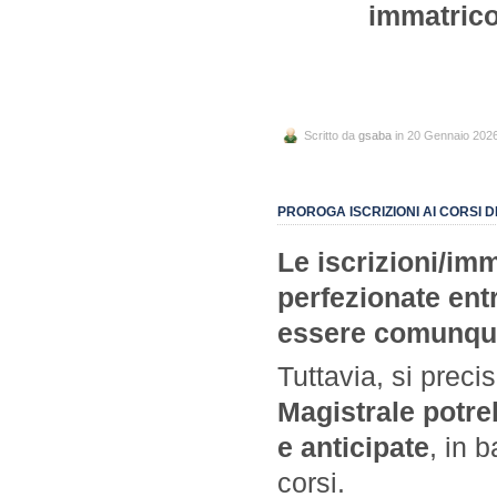
immatrico
Scritto da
gsaba
in 20 Gennaio 202
PROROGA ISCRIZIONI AI CORSI D
Le iscrizioni/imm
perfezionate ent
essere comunque
Tuttavia, si prec
Magistrale potre
e anticipate
, in 
corsi.