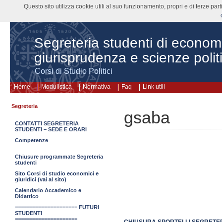
Questo sito utilizza cookie utili al suo funzionamento, propri e di terze pa
Segreteria studenti di econom
giurisprudenza e scienze polit
Corsi di Studio Politici
Home
Modulistica
Normativa
Faq
Link utili
Segreteria
gsaba
CONTATTI SEGRETERIA
STUDENTI – SEDE E ORARI
Competenze
Chiusure programmate Segreteria
studenti
Sito Corsi di studio economici e
giuridici (vai al sito)
Calendario Accademico e
Didattico
===================== FUTURI
STUDENTI
=====================
CHIUSURA SPORTELLI SEGRETERI