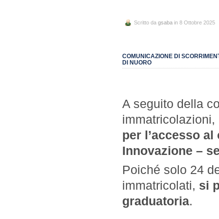
Scritto da
gsaba
in 8 Ottobre 2025
COMUNICAZIONE DI SCORRIMENT
DI NUORO
A seguito della c
immatricolazioni,
per l’accesso al 
Innovazione – s
Poiché solo 24 d
immatricolati,
si 
graduatoria
.