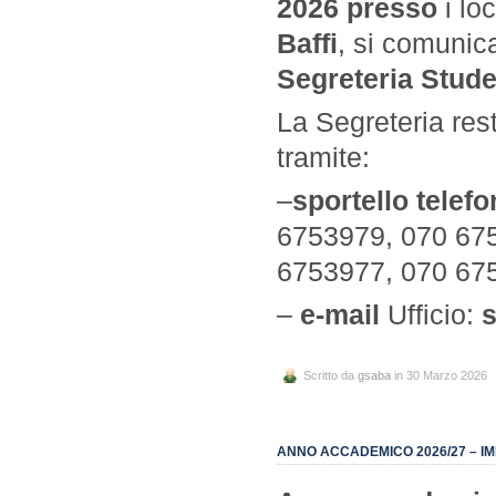
2026
presso
i loc
Baffi
, si comunic
Segreteria Stude
La Segreteria res
tramite:
–
sportello telefo
6753979, 070 675
6753977, 070 67
–
e-mail
Ufficio:
Scritto da
gsaba
in 30 Marzo 2026
ANNO ACCADEMICO 2026/27 – IM