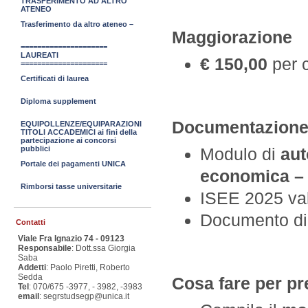
TRASFERIMENTO AD ALTRO
ATENEO
Trasferimento da altro ateneo –
Maggiorazione
=====================
LAUREATI
€ 150,00
per c
=====================
Certificati di laurea
Diploma supplement
Documentazione 
EQUIPOLLENZE/EQUIPARAZIONI
TITOLI ACCADEMICI ai fini della
partecipazione ai concorsi
Modulo di
aut
pubblici
Portale dei pagamenti UNICA
economica –
Rimborsi tasse universitarie
ISEE 2025 va
Documento di
Contatti
Viale Fra Ignazio 74 - 09123
Responsabile
: Dott.ssa Giorgia
Saba
Addetti
: Paolo Piretti, Roberto
Sedda
Cosa fare per pre
Tel
: 070/675 -3977, - 3982, -3983
email
: segrstudsegp@unica.it