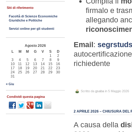
Compila il
mod
Siti di riferimento
firmalo e tras
Facoltà di Scienze Economiche
allegando anc
Giuridiche e Politiche
riconoscime
Servizi online per gli studenti
Email
:
segrstud
Agosto 2026
L
M
M
G
V
S
D
autocertificazio
1
2
3
4
5
6
7
8
9
richiedente
10
11
12
13
14
15
16
17
18
19
20
21
22
23
24
25
26
27
28
29
30
31
« Giu
Scritto da
gsaba
in 5 Maggio 2026
Condividi questa pagina
2 APRILE 2026 – CHIUSURA DEL
A causa della
dis