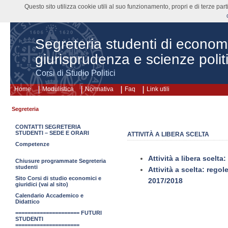
Questo sito utilizza cookie utili al suo funzionamento, propri e di terze pa
Segreteria studenti di econom
giurisprudenza e scienze polit
Corsi di Studio Politici
Home
Modulistica
Normativa
Faq
Link utili
Segreteria
CONTATTI SEGRETERIA
STUDENTI – SEDE E ORARI
ATTIVITÀ A LIBERA SCELTA
Competenze
Attività a libera scelta
Chiusure programmate Segreteria
studenti
Attività a scelta: regol
Sito Corsi di studio economici e
2017/2018
giuridici (vai al sito)
Calendario Accademico e
Didattico
===================== FUTURI
STUDENTI
=====================