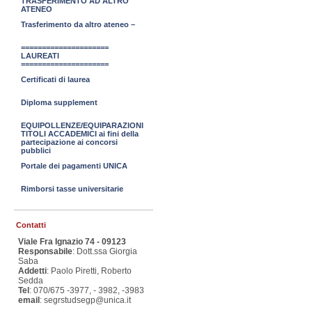
TRASFERIMENTO AD ALTRO
ATENEO
Trasferimento da altro ateneo –
=====================
LAUREATI
=====================
Certificati di laurea
Diploma supplement
EQUIPOLLENZE/EQUIPARAZIONI
TITOLI ACCADEMICI ai fini della
partecipazione ai concorsi
pubblici
Portale dei pagamenti UNICA
Rimborsi tasse universitarie
Contatti
Viale Fra Ignazio 74 - 09123
Responsabile
: Dott.ssa Giorgia
Saba
Addetti
: Paolo Piretti, Roberto
Sedda
Tel
: 070/675 -3977, - 3982, -3983
email
: segrstudsegp@unica.it