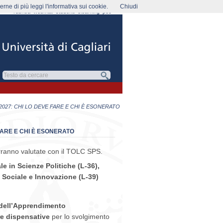
rne di più leggi l'informativa sui cookie.
Chiudi
rubrica
webmail
studenti
elearning
pec
2027: CHI LO DEVE FARE E CHI È ESONERATO
FARE E CHI È ESONERATO
erranno valutate con il TOLC SPS.
le in Scienze Politiche (L-36),
o Sociale e Innovazione (L-39)
i dell’Apprendimento
re dispensative
per lo svolgimento