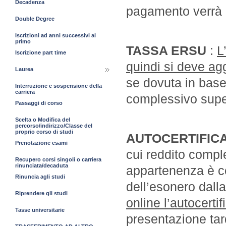
Decadenza
pagamento verrà r
Double Degree
Iscrizioni ad anni successivi al
primo
TASSA ERSU
:
L
Iscrizione part time
quindi si deve ag
Laurea
se dovuta in base 
Interruzione e sospensione della
carriera
complessivo supe
Passaggi di corso
Scelta o Modifica del
percorso/indirizzo/Classe del
proprio corso di studi
AUTOCERTIFICA
Prenotazione esami
cui reddito comple
Recupero corsi singoli o carriera
rinunciata/decaduta
appartenenza è co
Rinuncia agli studi
dell’esonero dall
Riprendere gli studi
online l’autocerti
Tasse universitarie
presentazione tar