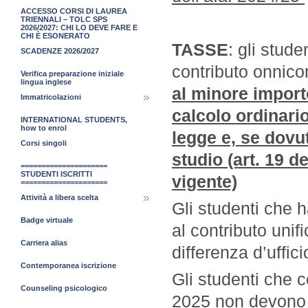
ACCESSO CORSI DI LAUREA
TRIENNALI – TOLC SPS
2026/2027: CHI LO DEVE FARE E
CHI È ESONERATO
TASSE
: gli stude
SCADENZE 2026/2027
contributo onnic
Verifica preparazione iniziale
lingua inglese
al minore import
Immatricolazioni
calcolo ordinario,
INTERNATIONAL STUDENTS,
how to enrol
legge e, se dovuta
Corsi singoli
studio (art. 19 
=====================
STUDENTI ISCRITTI
vigente)
=====================
Attività a libera scelta
Gli studenti che 
Badge virtuale
al contributo unif
Carriera alias
differenza d’uffici
Contemporanea iscrizione
Gli studenti che c
Counseling psicologico
2025 non devono v