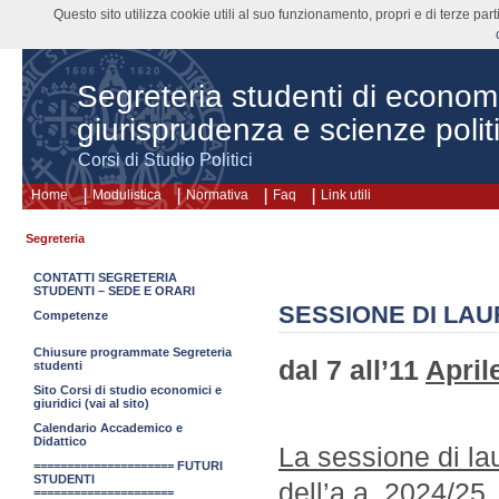
Questo sito utilizza cookie utili al suo funzionamento, propri e di terze pa
Segreteria studenti di econom
giurisprudenza e scienze polit
Corsi di Studio Politici
Home
Modulistica
Normativa
Faq
Link utili
Segreteria
CONTATTI SEGRETERIA
STUDENTI – SEDE E ORARI
SESSIONE DI LAU
Competenze
Chiusure programmate Segreteria
dal 7 all’11
April
studenti
Sito Corsi di studio economici e
giuridici (vai al sito)
Calendario Accademico e
Didattico
La sessione di la
===================== FUTURI
STUDENTI
dell’a.a. 2024/25
=====================