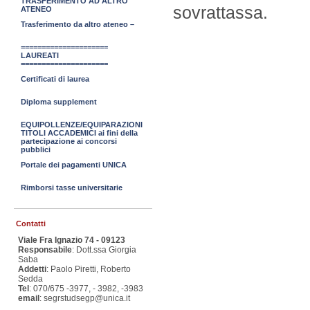
TRASFERIMENTO AD ALTRO
sovrattassa.
ATENEO
Trasferimento da altro ateneo –
=====================
LAUREATI
=====================
Certificati di laurea
Diploma supplement
EQUIPOLLENZE/EQUIPARAZIONI
TITOLI ACCADEMICI ai fini della
partecipazione ai concorsi
pubblici
Portale dei pagamenti UNICA
Rimborsi tasse universitarie
Contatti
Viale Fra Ignazio 74 - 09123
Responsabile
: Dott.ssa Giorgia
Saba
Addetti
: Paolo Piretti, Roberto
Sedda
Tel
: 070/675 -3977, - 3982, -3983
email
: segrstudsegp@unica.it