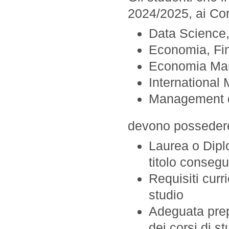
2024/2025, ai Cors
Data Science,
Economia, Fin
Economia Man
Internationa
Management de
devono posseder
Laurea o Diplo
titolo consegu
Requisiti curri
studio
Adeguata prep
dei corsi di st