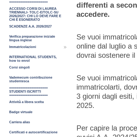
=====================
differenti a seco
ACCESSO CORSI DI LAUREA
accedere.
TRIENNALI- TOLC-E/TOLC-SU
2026/2027: CHI LO DEVE FARE E
CHI È ESONERATO
SCADENZE A.A. 2026/2027
Se vuoi immatricola
Verifica preparazione iniziale
lingua inglese
online dal luglio a
Immatricolazioni
dovrai sostenere i
INTERNATIONAL STUDENTS,
how to enrol
Corsi singoli
Se vuoi immatricola
Vademecum contribuzione
studentesca
immatricolarti, dov
=====================
STUDENTI ISCRITTI
3 giorni dagli esiti
=====================
Attività a libera scelta
2025.
Badge virtuale
Carriera alias
Per capire la proce
Certificati e autocertificazione