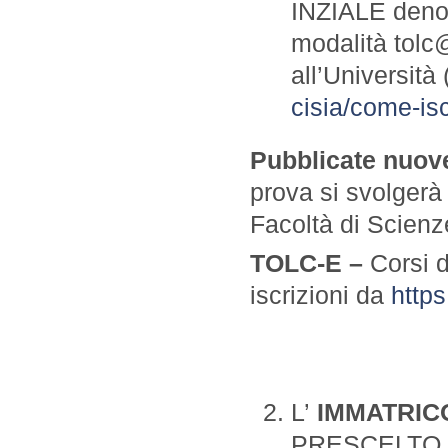
INZIALE deno
modalità tolc@
all’Università 
cisia/come-iscr
Pubblicate nuov
prova si svolgerà
Facoltà di Scienz
TOLC-E –
Corsi d
iscrizioni da
https
L’
IMMATRIC
PRESCELTO