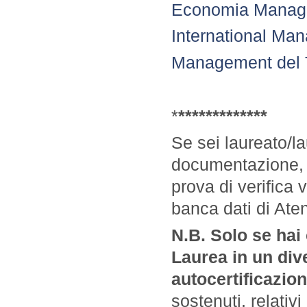
Economia Manage
International Ma
Management del Tu
*
*
*
*
*
*
*
*
*
*
*
*
*
*
Se sei laureato/l
documentazione, i 
prova di verifica
banca dati di Ate
N.B.
Solo
se hai
Laurea in un div
autocertificazio
sostenuti, relativi