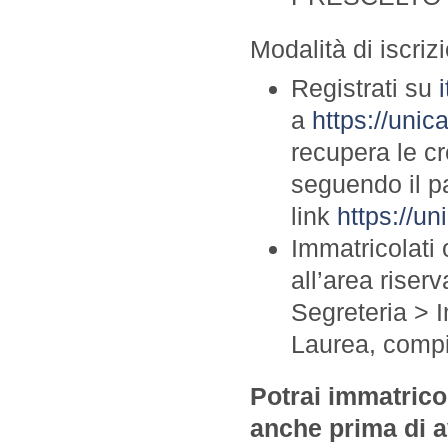
Modalità di iscriz
Registrati su
i
a
https://unic
recupera le cr
seguendo il p
link
https://un
Immatricolati 
all’area riser
Segreteria > I
Laurea, compi
Potrai immatrico
anche prima di 