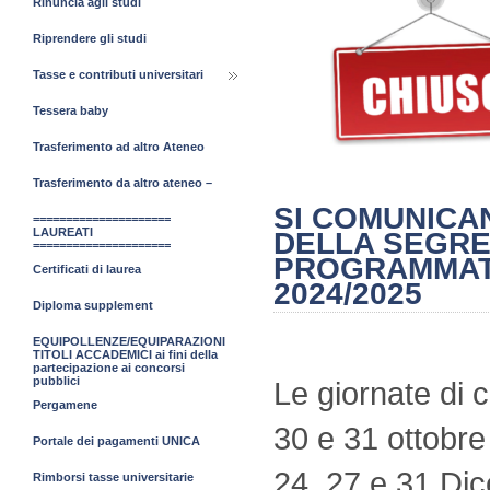
Rinuncia agli studi
Riprendere gli studi
Tasse e contributi universitari
Tessera baby
Trasferimento ad altro Ateneo
Trasferimento da altro ateneo –
SI COMUNICA
=====================
LAUREATI
DELLA SEGRE
=====================
PROGRAMMAT
Certificati di laurea
2024/2025
Diploma supplement
EQUIPOLLENZE/EQUIPARAZIONI
TITOLI ACCADEMICI ai fini della
partecipazione ai concorsi
pubblici
Le giornate di c
Pergamene
30 e 31 ottobr
Portale dei pagamenti UNICA
24, 27 e 31 Di
Rimborsi tasse universitarie