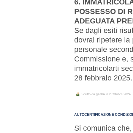
6. IMMATRICOL
POSSESSO DI RE
ADEGUATA PRE
Se dagli esiti risu
dovrai ripetere la
personale secondo 
Commissione e, so
immatricolarti sec
28 febbraio 2025.
Scritto da
gsaba
in 2 Ottobre 2024
AUTOCERTIFICAZIONE CONDIZION
Si comunica che, a