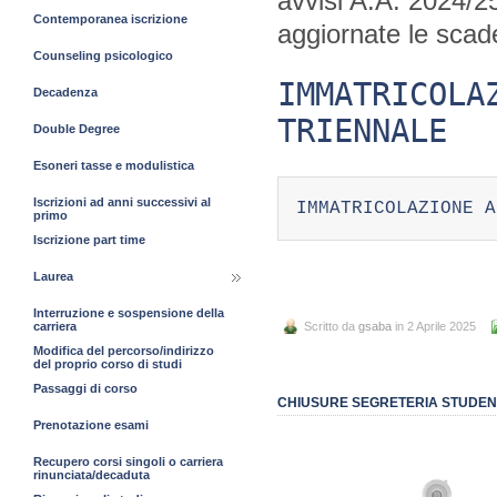
avvisi A.A. 2024/2
Contemporanea iscrizione
aggiornate le scad
Counseling psicologico
IMMATRICOLA
Decadenza
TRIENNALE
Double Degree
Esoneri tasse e modulistica
Iscrizioni ad anni successivi al
IMMATRICOLAZIONE A
primo
Iscrizione part time
Laurea
Interruzione e sospensione della
carriera
Scritto da
gsaba
in 2 Aprile 2025
Modifica del percorso/indirizzo
del proprio corso di studi
Passaggi di corso
CHIUSURE SEGRETERIA STUDENT
Prenotazione esami
Recupero corsi singoli o carriera
rinunciata/decaduta