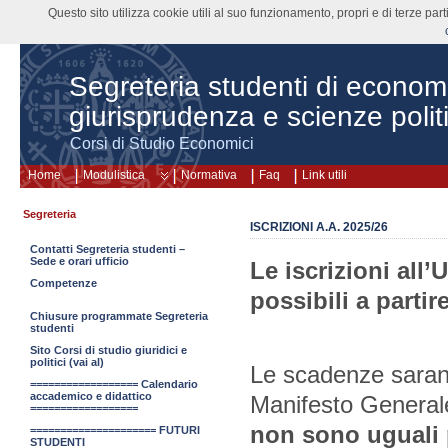
Questo sito utilizza cookie utili al suo funzionamento, propri e di terze pa
Segreteria studenti di econom
giurisprudenza e scienze polit
Corsi di Studio Economici
Home
Modulistica
Normativa
Faq
Link utili
Segreteria
ISCRIZIONI A.A. 2025/26
Contatti Segreteria studenti –
Sede e orari ufficio
Le iscrizioni all’
Competenze
possibili a partir
Chiusure programmate Segreteria
studenti
Sito Corsi di studio giuridici e
politici (vai al)
Le scadenze saran
================== Calendario
accademico e didattico
Manifesto Generale 
==================
non sono uguali p
===================== FUTURI
STUDENTI