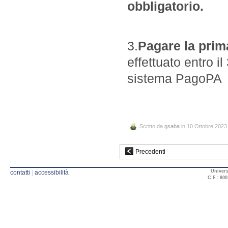
obbligatorio.
3.
Pagare la prima
effettuato entro i
sistema PagoPA
Scritto da
gsaba
in 10 Ottobre 2023
Precedenti
Univers
contatti
|
accessibilità
C.F.: 800