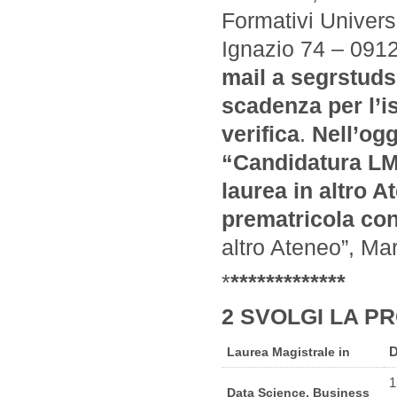
Formativi Universi
Ignazio 74 – 0912
mail a segrstuds
scadenza per l’is
verifica
.
Nell’ogg
“Candidatura LM
laurea in altro 
prematricola co
altro Ateneo”, Ma
*
*
*
*
*
*
*
*
*
*
*
*
*
*
2 SVOLGI LA P
D
Laurea Magistrale in
1
Data Science, Business