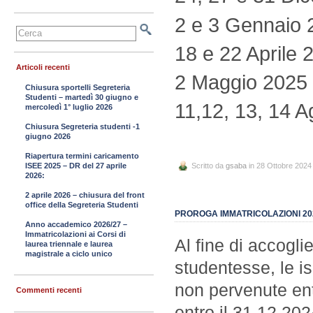
2 e 3 Gennaio 
18 e 22 Aprile 
Articoli recenti
2 Maggio 2025
Chiusura sportelli Segreteria
Studenti – martedì 30 giugno e
11,12, 13, 14 
mercoledì 1° luglio 2026
Chiusura Segreteria studenti -1
giugno 2026
Riapertura termini caricamento
ISEE 2025 – DR del 27 aprile
Scritto da
gsaba
in 28 Ottobre 2024
2026:
2 aprile 2026 – chiusura del front
office della Segreteria Studenti
PROROGA IMMATRICOLAZIONI 20
Anno accademico 2026/27 –
Immatricolazioni ai Corsi di
Al fine di accoglie
laurea triennale e laurea
magistrale a ciclo unico
studentesse, le is
non pervenute ent
Commenti recenti
entro il 31.12.202