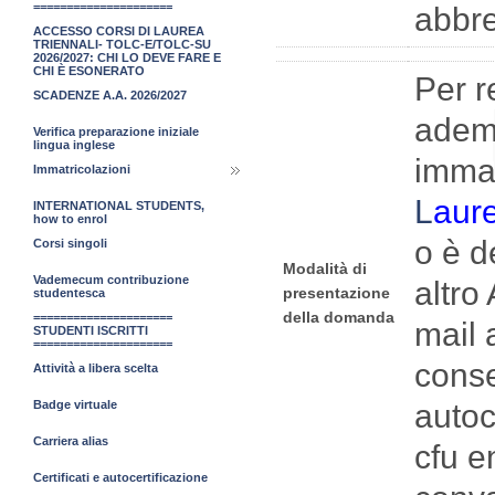
=====================
abbre
ACCESSO CORSI DI LAUREA
TRIENNALI- TOLC-E/TOLC-SU
2026/2027: CHI LO DEVE FARE E
CHI È ESONERATO
Per r
SCADENZE A.A. 2026/2027
ademp
Verifica preparazione iniziale
lingua inglese
immat
Immatricolazioni
L
aur
INTERNATIONAL STUDENTS,
how to enrol
o è d
Corsi singoli
Modalità di
Vademecum contribuzione
altro
presentazione
studentesca
della domanda
=====================
mail
STUDENTI ISCRITTI
=====================
conse
Attività a libera scelta
Badge virtuale
autoc
Carriera alias
cfu e
Certificati e autocertificazione