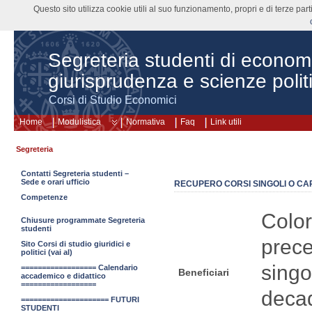
Questo sito utilizza cookie utili al suo funzionamento, propri e di terze pa
Segreteria studenti di econom
giurisprudenza e scienze polit
Corsi di Studio Economici
Home
Modulistica
Normativa
Faq
Link utili
Segreteria
Contatti Segreteria studenti –
Sede e orari ufficio
RECUPERO CORSI SINGOLI O C
Competenze
Color
Chiusure programmate Segreteria
studenti
prece
Sito Corsi di studio giuridici e
politici (vai al)
singo
================== Calendario
Beneficiari
accademico e didattico
==================
decad
===================== FUTURI
STUDENTI