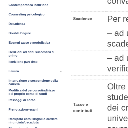
conva
Contemporanea iscrizione
Counseling psicologico
Per r
Scadenze
Decadenza
– ad 
Double Degree
scad
Esoneri tasse e modulistica
Iscrizioni ad anni successivi al
– ad 
primo
Iscrizione part time
verif
Laurea
Interruzione e sospensione della
Oltre
carriera
Modifica del percorso/indirizzo
del proprio corso di studi
stude
Passaggi di corso
Tasse e
dei c
Prenotazione esami
contributi
unive
Recupero corsi singoli o carriera
rinunciata/decaduta