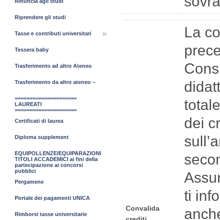
sovra
Rinuncia agli studi
Riprendere gli studi
La co
Tasse e contributi universitari
prece
Tessera baby
Consi
Trasferimento ad altro Ateneo
didat
Trasferimento da altro ateneo –
=====================
total
LAUREATI
=====================
dei c
Certificati di laurea
sull’
Diploma supplement
EQUIPOLLENZE/EQUIPARAZIONI
secon
TITOLI ACCADEMICI ai fini della
partecipazione ai concorsi
pubblici
Assun
Pergamene
ti in
Portale dei pagamenti UNICA
Convalida
anche
Rimborsi tasse universitarie
crediti