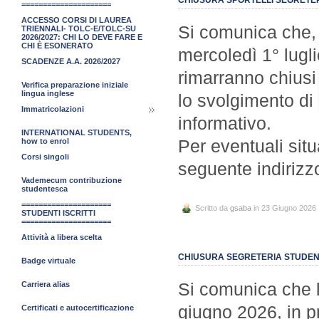
=====================
ACCESSO CORSI DI LAUREA
Si comunica che, 
TRIENNALI- TOLC-E/TOLC-SU
2026/2027: CHI LO DEVE FARE E
CHI È ESONERATO
mercoledì 1° lugli
SCADENZE A.A. 2026/2027
rimarranno chiusi 
Verifica preparazione iniziale
lingua inglese
lo svolgimento di
Immatricolazioni
informativo.
INTERNATIONAL STUDENTS,
Per eventuali situ
how to enrol
Corsi singoli
seguente indirizz
Vademecum contribuzione
studentesca
=====================
Scritto da
gsaba
in 23 Giugno 2026
STUDENTI ISCRITTI
=====================
Attività a libera scelta
CHIUSURA SEGRETERIA STUDENT
Badge virtuale
Si comunica che l
Carriera alias
giugno 2026, in p
Certificati e autocertificazione