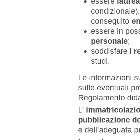
essere
laurea
condizionale),
conseguito
en
essere in pos
personale
;
soddisfare i
r
studi.
Le informazioni sui
sulle eventuali p
Regolamento didat
L’
immatricolazio
pubblicazione deg
e dell’adeguata 