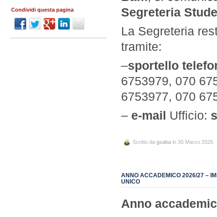
Segreteria Stude
Condividi questa pagina
La Segreteria res
tramite:
–
sportello telefo
6753979, 070 675
6753977, 070 67
–
e-mail
Ufficio:
Scritto da
gsaba
in 30 Marzo 2026
ANNO ACCADEMICO 2026/27 – IM
UNICO
Anno accademic