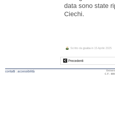
data sono state ri
Ciechi.
Scritto da
gsaba
in 15 Aprile 2025
Precedenti
Univers
contatti
|
accessibilità
C.F.: 800