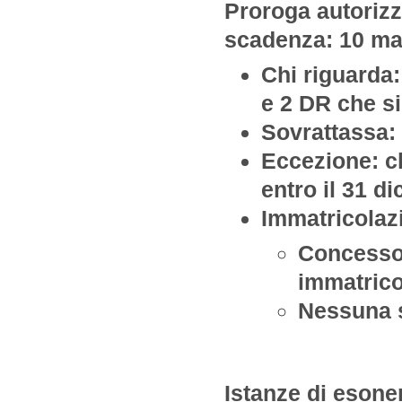
Proroga autoriz
scadenza: 10 ma
Chi riguarda: 
e 2 DR che si
Sovrattassa: 
Eccezione: ch
entro il 31 d
Immatricolaz
Concesso 
immatrico
Nessuna s
Istanze di esone