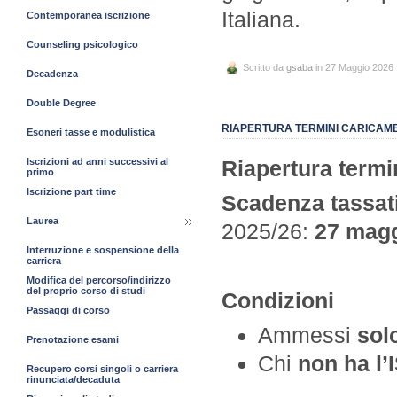
Italiana.
Contemporanea iscrizione
Counseling psicologico
Scritto da
gsaba
in 27 Maggio 2026
Decadenza
Double Degree
RIAPERTURA TERMINI CARICAMEN
Esoneri tasse e modulistica
Iscrizioni ad anni successivi al
Riapertur
primo
Iscrizione part time
Scadenza tassat
Laurea
2025/26:
27 magg
Interruzione e sospensione della
carriera
Modifica del percorso/indirizzo
del proprio corso di studi
Condizioni
Passaggi di corso
Ammessi
sol
Prenotazione esami
Chi
non ha l’
Recupero corsi singoli o carriera
rinunciata/decaduta