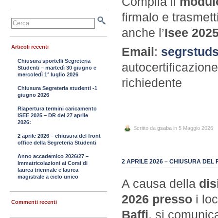
Compila il
modulo
firmalo e trasmett
anche l’
Isee 202
Articoli recenti
Email
:
segrstud
Chiusura sportelli Segreteria
autocertificazio
Studenti – martedì 30 giugno e
mercoledì 1° luglio 2026
richiedente
Chiusura Segreteria studenti -1
giugno 2026
Riapertura termini caricamento
ISEE 2025 – DR del 27 aprile
2026:
Scritto da
gsaba
in 5 Maggio 2026
2 aprile 2026 – chiusura del front
office della Segreteria Studenti
Anno accademico 2026/27 –
2 APRILE 2026 – CHIUSURA DEL
Immatricolazioni ai Corsi di
laurea triennale e laurea
magistrale a ciclo unico
A causa della
dis
2026
presso
i loc
Commenti recenti
Baffi
, si comunic