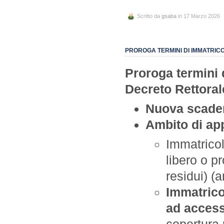
Scritto da
gsaba
in 17 Marzo 2026
PROROGA TERMINI DI IMMATRICO
Proroga termini 
Decreto Rettoral
Nuova scade
Ambito di app
Immatricol
libero o p
residui) (a
Immatricol
ad access
copertura p