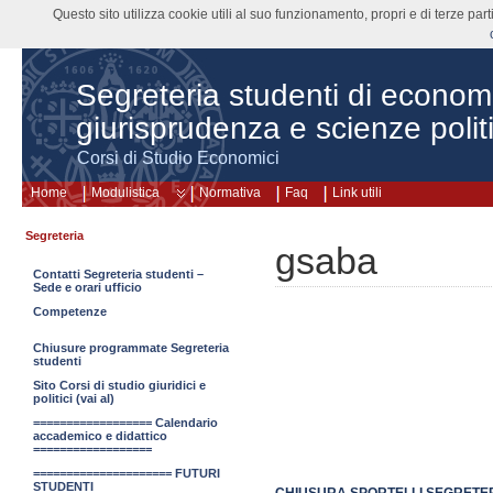
Questo sito utilizza cookie utili al suo funzionamento, propri e di terze pa
Segreteria studenti di econom
giurisprudenza e scienze polit
Corsi di Studio Economici
Home
Modulistica
Normativa
Faq
Link utili
Segreteria
gsaba
Contatti Segreteria studenti –
Sede e orari ufficio
Competenze
Chiusure programmate Segreteria
studenti
Sito Corsi di studio giuridici e
politici (vai al)
================== Calendario
accademico e didattico
==================
===================== FUTURI
STUDENTI
CHIUSURA SPORTELLI SEGRETERI