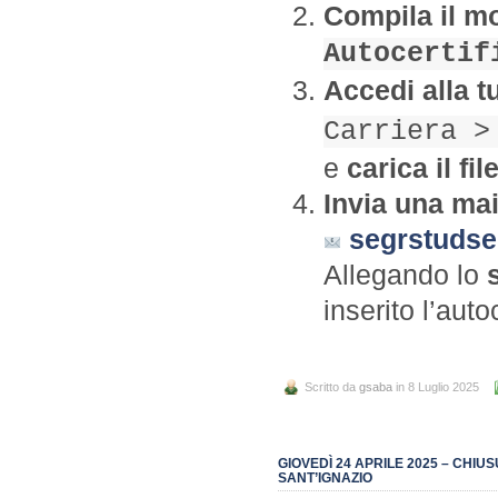
Compila il m
Autocertif
Accedi alla t
Carriera >
e
carica il fil
Invia una mai
segrstudse
Allegando lo
inserito l’aut
Scritto da
gsaba
in 8 Luglio 2025
GIOVEDÌ 24 APRILE 2025 – CHI
SANT’IGNAZIO