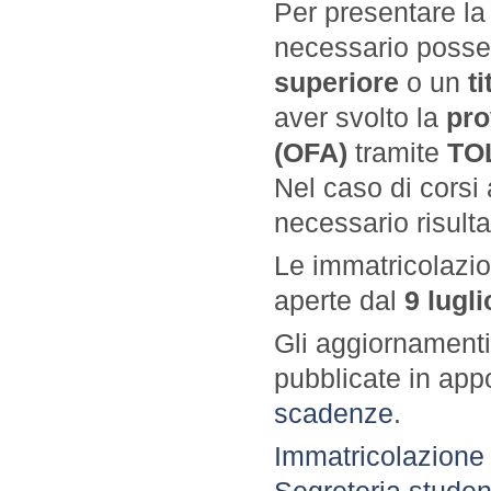
Per presentare la
necessario poss
superiore
o un
t
aver svolto la
pro
(OFA)
tramite
TO
Nel caso di corsi
necessario risult
Le immatricolazio
aperte dal
9
lugl
Gli aggiornamenti
pubblicate in app
scadenze
.
Immatricolazione 
Segreteria studen