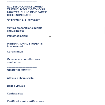
=====================
ACCESSO CORSI DI LAUREA
TRIENNALI- TOLC-E/TOLC-SU
2026/2027: CHI LO DEVE FARE E
CHI È ESONERATO
SCADENZE A.A. 2026/2027
Verifica preparazione iniziale
lingua inglese
Immatricolazioni
INTERNATIONAL STUDENTS,
how to enrol
Corsi singoli
Vademecum contribuzione
studentesca
=====================
STUDENTI ISCRITTI
=====================
Attività a libera scelta
Badge virtuale
Carriera alias
Certificati e autocertificazione