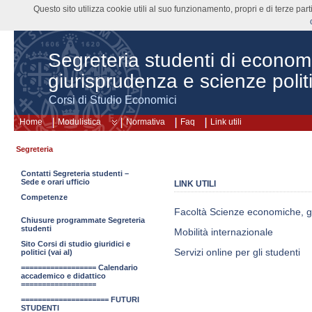
Questo sito utilizza cookie utili al suo funzionamento, propri e di terze pa
Segreteria studenti di econom
giurisprudenza e scienze polit
Corsi di Studio Economici
Home
Modulistica
Normativa
Faq
Link utili
Segreteria
Contatti Segreteria studenti –
Sede e orari ufficio
LINK UTILI
Competenze
Facoltà Scienze economiche, giu
Chiusure programmate Segreteria
studenti
Mobilità internazionale
Sito Corsi di studio giuridici e
Servizi online per gli studenti
politici (vai al)
================== Calendario
accademico e didattico
==================
===================== FUTURI
STUDENTI