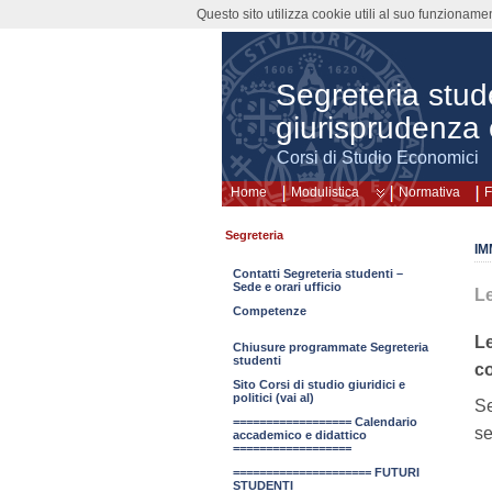
Questo sito utilizza cookie utili al suo funzioname
Segreteria stud
giurisprudenza 
Corsi di Studio Economici
Home
Modulistica
Normativa
F
Segreteria
IM
Contatti Segreteria studenti –
Sede e orari ufficio
Le
Competenze
Le
Chiusure programmate Segreteria
studenti
co
Sito Corsi di studio giuridici e
politici (vai al)
Se
================== Calendario
se
accademico e didattico
==================
===================== FUTURI
STUDENTI