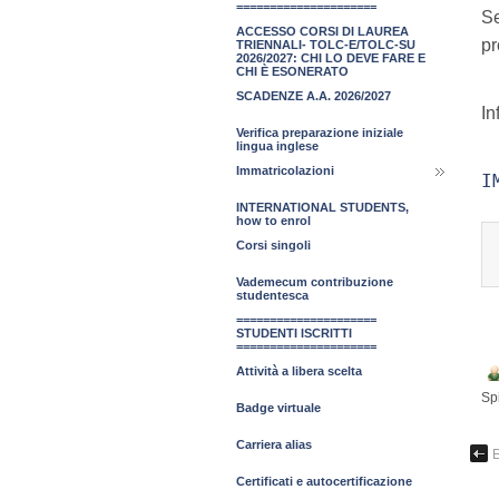
=====================
Se
ACCESSO CORSI DI LAUREA
pr
TRIENNALI- TOLC-E/TOLC-SU
2026/2027: CHI LO DEVE FARE E
CHI È ESONERATO
SCADENZE A.A. 2026/2027
In
Verifica preparazione iniziale
lingua inglese
Immatricolazioni
I
INTERNATIONAL STUDENTS,
how to enrol
Corsi singoli
Vademecum contribuzione
studentesca
=====================
STUDENTI ISCRITTI
=====================
Attività a libera scelta
Sp
Badge virtuale
Carriera alias
E
Certificati e autocertificazione