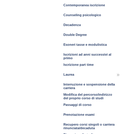
Contemporanea iscrizione
Counseling psicologico
Decadenza
Double Degree
Esoneri tasse e modulistica
Iscrizioni ad anni successivi al
primo
Iscrizione part time
Laurea
Interruzione e sospensione della
carriera
Modifica del percorso/indirizzo
del proprio corso di studi
Passaggi di corso
Prenotazione esami
Recupero corsi singoli o carriera
rinunciata/decaduta