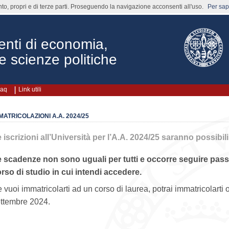
nto, propri e di terze parti. Proseguendo la navigazione acconsenti all'uso.
Per sape
enti di economia,
e scienze politiche
aq
Link utili
MATRICOLAZIONI A.A. 2024/25
 iscrizioni all’Università per l’A.A. 2024/25 saranno possibili a
 scadenze non sono uguali per tutti e occorre seguire pass
rso di studio in cui intendi accedere.
 vuoi immatricolarti ad un corso di laurea, potrai immatricolarti o
ttembre 2024.