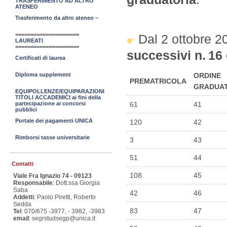
TRASFERIMENTO AD ALTRO
ATENEO
Trasferimento da altro ateneo –
=====================
Dal 2 ottobre 
LAUREATI
=====================
successivi n. 16
Certificati di laurea
ORDINE
Diploma supplement
PREMATRICOLA
GRADUA
EQUIPOLLENZE/EQUIPARAZIONI
TITOLI ACCADEMICI ai fini della
61
41
partecipazione ai concorsi
pubblici
Portale dei pagamenti UNICA
120
42
Rimborsi tasse universitarie
3
43
51
44
Contatti
108
45
Viale Fra Ignazio 74 - 09123
Responsabile
: Dott.ssa Giorgia
Saba
42
46
Addetti
: Paolo Piretti, Roberto
Sedda
83
47
Tel
: 070/675 -3977, - 3982, -3983
email
: segrstudsegp@unica.it