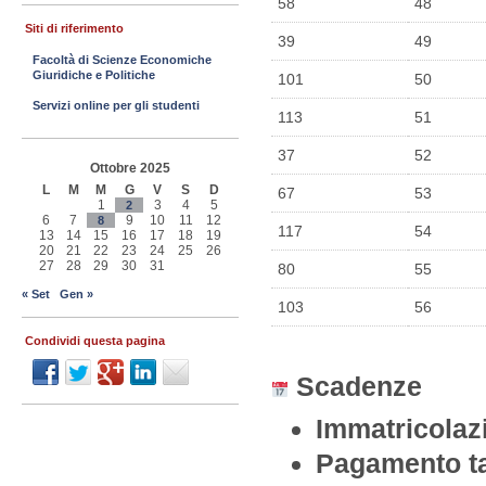
58
48
Siti di riferimento
39
49
Facoltà di Scienze Economiche
Giuridiche e Politiche
101
50
Servizi online per gli studenti
113
51
37
52
Ottobre 2025
L
M
M
G
V
S
D
67
53
1
3
4
5
2
6
7
9
10
11
12
8
117
54
13
14
15
16
17
18
19
20
21
22
23
24
25
26
27
28
29
30
31
80
55
« Set
Gen »
103
56
Condividi questa pagina
Scadenze
Immatricolazi
Pagamento ta