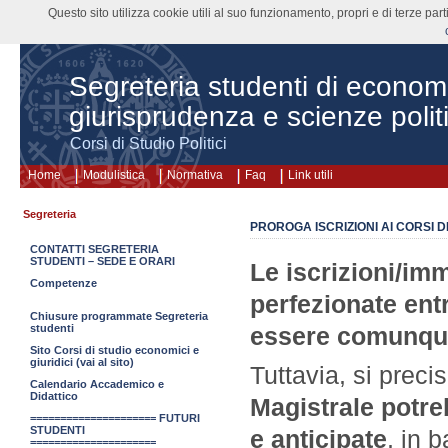
Questo sito utilizza cookie utili al suo funzionamento, propri e di terze pa
Segreteria studenti di econom
giurisprudenza e scienze polit
Corsi di Studio Politici
Home
Modulistica
Normativa
Faq
Link utili
Segreteria
PROROGA ISCRIZIONI AI CORSI D
CONTATTI SEGRETERIA
STUDENTI – SEDE E ORARI
Le iscrizioni/imm
Competenze
perfezionate ent
Chiusure programmate Segreteria
studenti
essere comunque
Sito Corsi di studio economici e
giuridici (vai al sito)
Tuttavia, si prec
Calendario Accademico e
Didattico
Magistrale potre
===================== FUTURI
STUDENTI
e anticipate
, in 
=====================