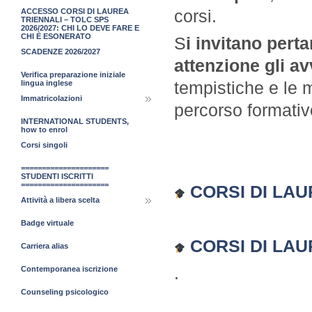
corsi.
ACCESSO CORSI DI LAUREA
TRIENNALI – TOLC SPS
2026/2027: CHI LO DEVE FARE E
CHI È ESONERATO
S
i invitano perta
SCADENZE 2026/2027
attenzione gli avv
Verifica preparazione iniziale
tempistiche e le 
lingua inglese
Immatricolazioni
percorso formativ
INTERNATIONAL STUDENTS,
how to enrol
Corsi singoli
=====================
STUDENTI ISCRITTI
=====================
CORSI DI LAUR
Attività a libera scelta
Badge virtuale
CORSI DI LAU
Carriera alias
.
Contemporanea iscrizione
Counseling psicologico