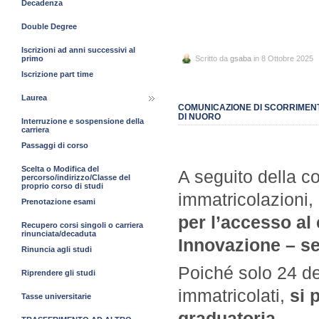
Decadenza
Double Degree
Iscrizioni ad anni successivi al
primo
Scritto da
gsaba
in 8 Ottobre 2025
Iscrizione part time
Laurea
COMUNICAZIONE DI SCORRIMENT
DI NUORO
Interruzione e sospensione della
carriera
Passaggi di corso
Scelta o Modifica del
A seguito della c
percorso/indirizzo/Classe del
proprio corso di studi
immatricolazioni,
Prenotazione esami
per l’accesso al 
Recupero corsi singoli o carriera
rinunciata/decaduta
Innovazione – s
Rinuncia agli studi
Poiché solo 24 d
Riprendere gli studi
immatricolati,
si 
Tasse universitarie
graduatoria
.