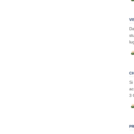
VI
Da
st
lu
CH
Si
ac
3 
PR