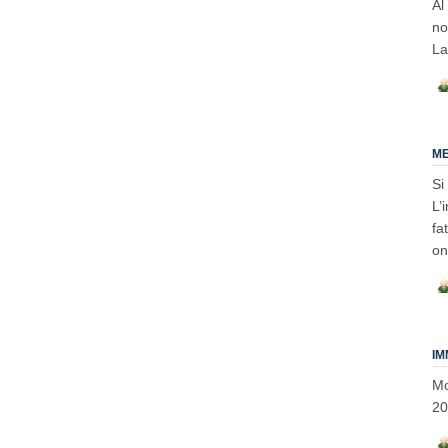
Al
no
La
ME
Si
L’
fa
on
IM
Mo
20