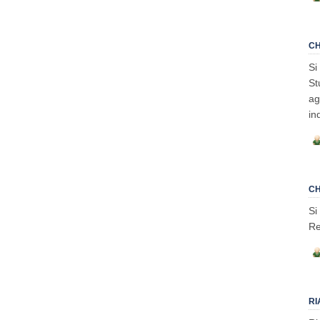
CH
Si
St
ag
in
CH
Si
Re
RI