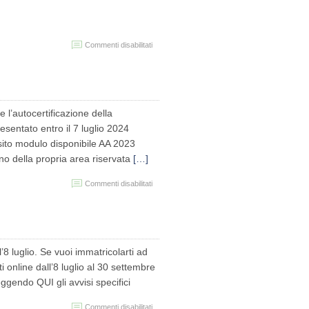
su
Commenti disabilitati
PROROGA
IMMATRICOLAZIONI
2024/25
 l’autocertificazione della
sentato entro il 7 luglio 2024
osito modulo disponibile AA 2023
no della propria area riservata
[…]
su
Commenti disabilitati
Autocertificazione
condizione
economica
tardiva
A.A.
2023/24
l’8 luglio. Se vuoi immatricolarti ad
i online dall’8 luglio al 30 settembre
leggendo QUI gli avvisi specifici
su
Commenti disabilitati