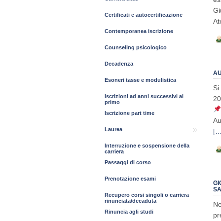
Gi
Certificati e autocertificazione
At
Contemporanea iscrizione
Counseling psicologico
Decadenza
AU
Esoneri tasse e modulistica
Si
Iscrizioni ad anni successivi al
20
primo
Iscrizione part time
Au
Laurea
[…
Interruzione e sospensione della
carriera
Passaggi di corso
Prenotazione esami
GI
SA
Recupero corsi singoli o carriera
rinunciata/decaduta
Ne
Rinuncia agli studi
pr