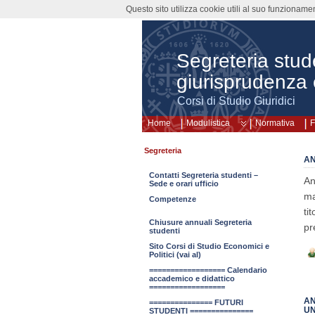
Questo sito utilizza cookie utili al suo funzioname
Segreteria stud
giurisprudenza 
Corsi di Studio Giuridici
Home
Modulistica
Normativa
F
Segreteria
AN
Contatti Segreteria studenti –
An
Sede e orari ufficio
ma
Competenze
ti
Chiusure annuali Segreteria
pr
studenti
Sito Corsi di Studio Economici e
Politici (vai al)
================== Calendario
accademico e didattico
==================
AN
=============== FUTURI
UN
STUDENTI ===============