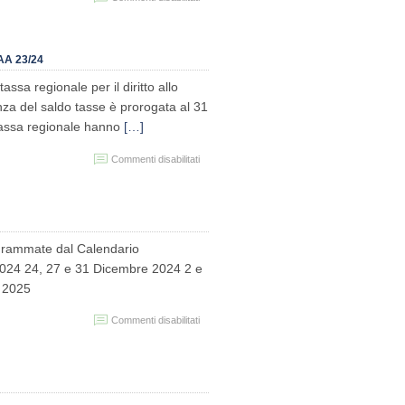
Immatricolazioni
A.A.
2024/25
AA 23/24
assa regionale per il diritto allo
nza del saldo tasse è prorogata al 31
 tassa regionale hanno
[…]
su
Commenti disabilitati
VISIBILITÀ
SALDI
TASSE
AA
23/24
E
ogrammate dal Calendario
TASSA
2024 24, 27 e 31 Dicembre 2024 2 e
REGIONALE
o 2025
DIRITTO
ALLO
STUDIO
su
Commenti disabilitati
AA
Chiusure
23/24
Segreteria
studenti
–
a.a.