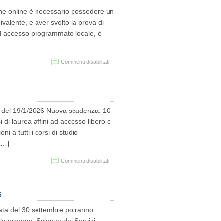
ai
e online è necessario possedere un
Corsi
di
valente, e aver svolto la prova di
laurea
 ad accesso programmato locale, è
magistrale
su
Commenti disabilitati
Anno
accademico
2026/27
–
Immatricolazioni
ai
le del 19/1/2026 Nuova scadenza: 10
Corsi
 di laurea affini ad accesso libero o
di
i a tutti i corsi di studio
laurea
triennale
[…]
e
laurea
su
Commenti disabilitati
magistrale
Proroga
a
termini
ciclo
di
unico
immatricolazione/iscrizione
6
2025/26
 data del 30 settembre potranno
a proroga: Scienze dei Servizi