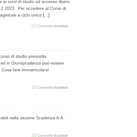
2024-
ni ai corsi di studio ad accesso libero,
2025
1.12.2023 Per accedere al Corso di
agistrale a ciclo unico
[…]
su
Commenti disabilitati
PROROGA
IMMATRICOLAZIONI
A.A.
2023/24
 corso di studio prescelto.
ci ed in Giurisprudenza può essere
Cosa fare immatricolarsi
su
Commenti disabilitati
Memorandum
immatricolazioni
corsi
di
studio
A.A.
zabili nella sezione Scadenze A.A.
2023/2024
su
Commenti disabilitati