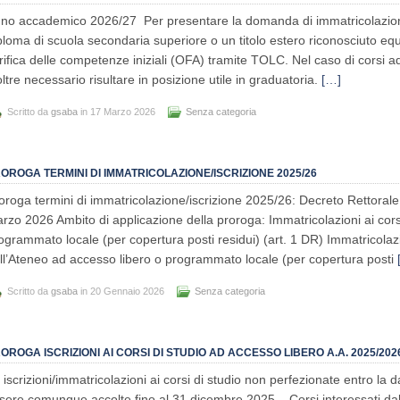
no accademico 2026/27 Per presentare la domanda di immatricolazion
ploma di scuola secondaria superiore o un titolo estero riconosciuto equi
rifica delle competenze iniziali (OFA) tramite TOLC. Nel caso di corsi
oltre necessario risultare in posizione utile in graduatoria.
[…]
Scritto da
gsaba
in 17 Marzo 2026
Senza categoria
OROGA TERMINI DI IMMATRICOLAZIONE/ISCRIZIONE 2025/26
oroga termini di immatricolazione/iscrizione 2025/26: Decreto Rettora
rzo 2026 Ambito di applicazione della proroga: Immatricolazioni ai corsi
ogrammato locale (per copertura posti residui) (art. 1 DR) Immatricolazion
ll’Ateneo ad accesso libero o programmato locale (per copertura posti
Scritto da
gsaba
in 20 Gennaio 2026
Senza categoria
OROGA ISCRIZIONI AI CORSI DI STUDIO AD ACCESSO LIBERO A.A. 2025/202
 iscrizioni/immatricolazioni ai corsi di studio non perfezionate entro la
sere comunque accolte fino al 31 dicembre 2025. Corsi interessati dall