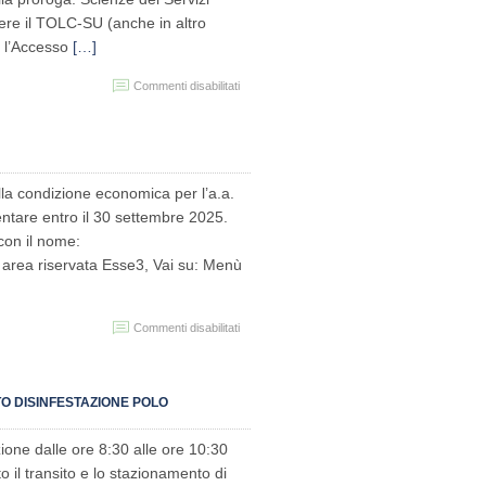
ere il TOLC-SU (anche in altro
r l’Accesso
[…]
su
Commenti disabilitati
PROROGA
ISCRIZIONI
AI
CORSI
DI
STUDIO
lla condizione economica per l’a.a.
AD
sentare entro il 30 settembre 2025.
ACCESSO
con il nome:
LIBERO
A.A.
area riservata Esse3, Vai su: Menù
2025/2026
su
Commenti disabilitati
Autocertificazione
della
condizione
economica
TO DISINFESTAZIONE POLO
A.A.
2024/25
zione dalle ore 8:30 alle ore 10:30
o il transito e lo stazionamento di