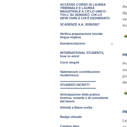
ACCESSO CORSO DI LAUREA
An
TRIENNALE E LAUREA
MAGISTRALE A CICLO UNICO -
di
TOLC SU 2026/2027: CHI LO
DEVE FARE E CHI È ESONERATO
ve
SCADENZE A.A. 2026/2027
in
Verifica preparazione iniziale
lingua inglese
Immatricolazioni
INTERNATIONAL STUDENTS,
PR
how to enrol
Corsi singoli
Pr
ma
Vademecum contribuzione
studentesca
pr
=====================
de
STUDENTI ISCRITTI
=====================
Anticipazione della pratica
forense, notarile e di consulente
del lavoro
Attività a libera scelta
PR
Badge virtuale
Le
es
Carriera alias