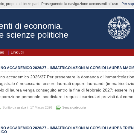
nto, propri e di terze parti. Proseguendo la navigazione acconsenti all'uso.
Per sape
enti di economia,
e scienze politiche
aq
Link utili
NO ACCADEMICO 2026/27 – IMMATRICOLAZIONI AI CORSI DI LAUREA MAGI
no accademico 2026/27 Per presentare la domanda di immatricolazione
gistrale è necessario: essere laureati oppure laureandi (immatricolazio
tolo di laurea venga conseguito entro la fine di febbraio 2027; essere i
eparazione personale; soddisfare i requisiti curriculari previsti dal corso
Scritto da
gsaba
in 17 Marzo 2026
Senza categoria
NO ACCADEMICO 2026/27 – IMMATRICOLAZIONI AI CORSI DI LAUREA TRIE
ICO