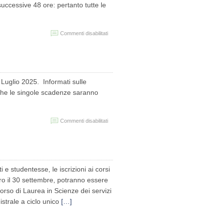
successive 48 ore: pertanto tutte le
su
Commenti disabilitati
Giovedì
24
Aprile
2025
–
chiusura
a Luglio 2025. Informati sulle
Segreteria
che le singole scadenze saranno
studenti
per
Intervento
disinfestazione
su
Commenti disabilitati
Polo
Iscrizioni
Sant’Ignazio
A.A.
2025/26
ti e studentesse, le iscrizioni ai corsi
ro il 30 settembre, potranno essere
rso di Laurea in Scienze dei servizi
istrale a ciclo unico
[…]