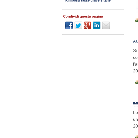
Rimborsi tasse universitarie
Condividi questa pagina
AU
Si
co
l’
20
IM
Le
un
20