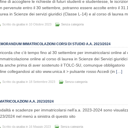
 fine di accogliere le richieste di futuri studenti e studentesse, le iscrizio
n pervenute entro il 30 settembre, potranno essere accolte entro il 3
urea in Scienze dei servizi giuridici (Classe L-14) e al corso di laurea m
Scritto da
gsaba
in 10 Ottobre 2023
Senza categoria
MORANDUM IMMATRICOLAZIONI CORSI DI STUDIO A.A. 2023/2024
 ricorda che c’è tempo fino al 30 settembre per immatricolarsi online al
immatricolazione online al corso di laurea in Scienze dei Servizi giuridi
tta anche prima di aver sostenuto il TOLC-SU, comunque obbligatorio 
line collegandosi al sito www.unica.it > pulsante rosso Accedi (in
[…]
Scritto da
gsaba
in 18 Settembre 2023
Senza categoria
MATRICOLAZIONI A.A. 2023/2024
dalità e scadenze per immatricolarsi nell’a.a. 2023-2024 sono visualiz
23/2024 nel menù a sinistra di questo sito
Scritto da
gsaba
in 16 Maggio 2023
Senza categoria