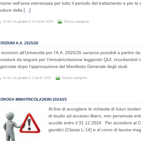
rsone nell’area interessata per tutto il periodo del trattamento e per le 
rutture della
[…]
Scritto da
gsaba
in 15 Aprile 2025
Senza categoria
CRIZIONI A.A. 2025/26
 iscrizioni all’Università per l’A.A. 2025/26 saranno possibili a partire d
ocedure da seguire per l’immatricolazione leggendo QUI, ricordandoti 
giornate dopo l’approvazione del Manifesto Generale degli studi.
Scritto da
gsaba
in 2 Aprile 2025
Senza categoria
OROGA IMMATRICOLAZIONI 2024/25
Al fine di accogliere le richieste di futuri studen
di studio ad accesso libero, non pervenute ent
accolte entro il 31.12.2024 Per accedere al Co
giuridici (Classe L-14) e al corso di laurea mag