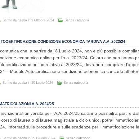
Scritto da
gsaba
in 2 Ottobre 2024
Senza categoria
TOCERTIFICAZIONE CONDIZIONE ECONOMICA TARDIVA A.A. 2023/24
 comunica che, a partire dall’8 Luglio 2024, non è più possibile compilare
ndizione economica online per l’a.a. 2023/24. Coloro che non hanno pre
autocertificazione online relativa al 2023/24, dovranno: compilare l’app
24 – Modulo Autocertificazione condizione economica caricarlo all’inter
Scritto da
gsaba
in 10 Luglio 2024
Senza categoria
MATRICOLAZIONI A.A. 2024/25
 iscrizioni all’università per l’A.A. 2024/25 saranno possibili a partire dal
 corso di laurea o di laurea magistrale a ciclo unico, potrai immatricolart
24. Informati sulle procedure e sulle scadenze per l’immatricolazione 
Scritto da
gsaba
in 25 Giugno 2024
Senza categoria