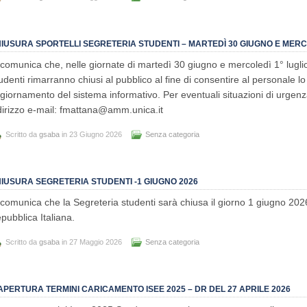
IUSURA SPORTELLI SEGRETERIA STUDENTI – MARTEDÌ 30 GIUGNO E MERCO
 comunica che, nelle giornate di martedì 30 giugno e mercoledì 1° luglio, 
udenti rimarranno chiusi al pubblico al fine di consentire al personale lo 
giornamento del sistema informativo. Per eventuali situazioni di urgenza
dirizzo e-mail: fmattana@amm.unica.it
Scritto da
gsaba
in 23 Giugno 2026
Senza categoria
IUSURA SEGRETERIA STUDENTI -1 GIUGNO 2026
 comunica che la Segreteria studenti sarà chiusa il giorno 1 giugno 2026,
pubblica Italiana.
Scritto da
gsaba
in 27 Maggio 2026
Senza categoria
APERTURA TERMINI CARICAMENTO ISEE 2025 – DR DEL 27 APRILE 2026