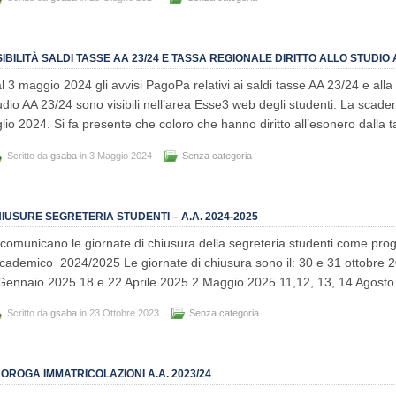
SIBILITÀ SALDI TASSE AA 23/24 E TASSA REGIONALE DIRITTO ALLO STUDIO 
l 3 maggio 2024 gli avvisi PagoPa relativi ai saldi tasse AA 23/24 e alla t
udio AA 23/24 sono visibili nell’area Esse3 web degli studenti. La scade
glio 2024. Si fa presente che coloro che hanno diritto all’esonero dalla
Scritto da
gsaba
in 3 Maggio 2024
Senza categoria
IUSURE SEGRETERIA STUDENTI – A.A. 2024-2025
 comunicano le giornate di chiusura della segreteria studenti come pr
cademico 2024/2025 Le giornate di chiusura sono il: 30 e 31 ottobre 
Gennaio 2025 18 e 22 Aprile 2025 2 Maggio 2025 11,12, 13, 14 Agost
Scritto da
gsaba
in 23 Ottobre 2023
Senza categoria
OROGA IMMATRICOLAZIONI A.A. 2023/24