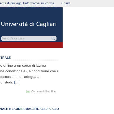
rne di più leggi l'informativa sui cookie.
Chiudi
rubrica
webmail
studenti
elearning
pec
STRALE
 online a un corso di laurea
ne condizionale), a condizione che il
n possesso di un’adeguata
 di studi.
[…]
su
Commenti disabilitati
Anno
accademico
2026/27
–
NNALE E LAUREA MAGISTRALE A CICLO
Immatricolazioni