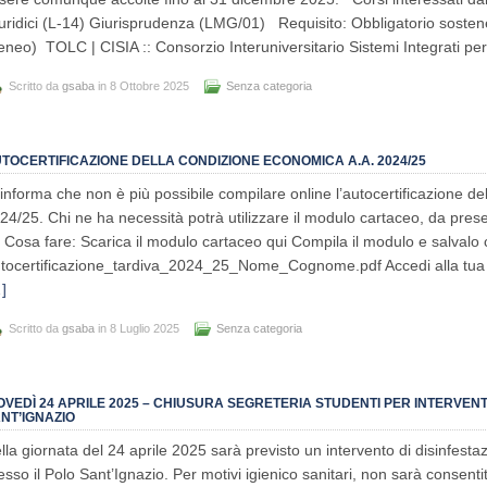
uridici (L-14) Giurisprudenza (LMG/01) Requisito: Obbligatorio sosten
eneo) TOLC | CISIA :: Consorzio Interuniversitario Sistemi Integrati pe
Scritto da
gsaba
in 8 Ottobre 2025
Senza categoria
TOCERTIFICAZIONE DELLA CONDIZIONE ECONOMICA A.A. 2024/25
 informa che non è più possibile compilare online l’autocertificazione de
24/25. Chi ne ha necessità potrà utilizzare il modulo cartaceo, da pre
Cosa fare: Scarica il modulo cartaceo qui Compila il modulo e salvalo 
tocertificazione_tardiva_2024_25_Nome_Cognome.pdf Accedi alla tua 
]
Scritto da
gsaba
in 8 Luglio 2025
Senza categoria
OVEDÌ 24 APRILE 2025 – CHIUSURA SEGRETERIA STUDENTI PER INTERVEN
NT’IGNAZIO
lla giornata del 24 aprile 2025 sarà previsto un intervento di disinfesta
esso il Polo Sant’Ignazio. Per motivi igienico sanitari, non sarà consentit