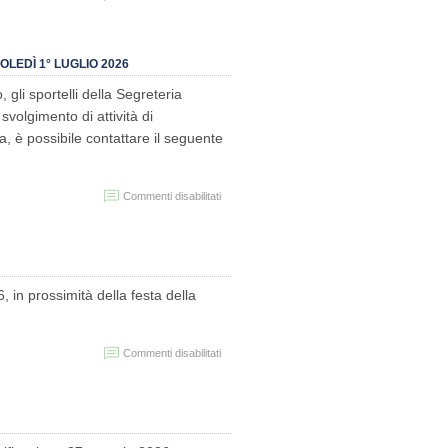
IMMATRICOLAZIONI
A.A.
2023/2024
LEDÌ 1° LUGLIO 2026
gli sportelli della Segreteria
svolgimento di attività di
, è possibile contattare il seguente
su
Commenti disabilitati
Chiusura
sportelli
Segreteria
Studenti
–
martedì
 in prossimità della festa della
30
giugno
e
su
Commenti disabilitati
mercoledì
Chiusura
1°
Segreteria
luglio
studenti
2026
-1
giugno