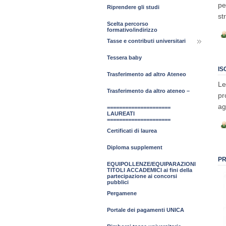
pe
Riprendere gli studi
st
Scelta percorso
formativo/indirizzo
Tasse e contributi universitari
Tessera baby
IS
Trasferimento ad altro Ateneo
Le
Trasferimento da altro ateneo –
pr
ag
=====================
LAUREATI
=====================
Certificati di laurea
Diploma supplement
PR
EQUIPOLLENZE/EQUIPARAZIONI
TITOLI ACCADEMICI ai fini della
partecipazione ai concorsi
pubblici
Pergamene
Portale dei pagamenti UNICA