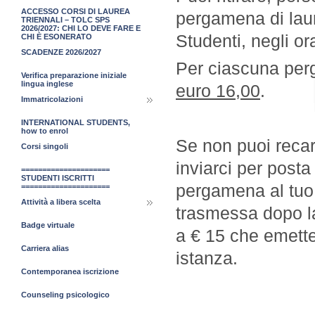
ACCESSO CORSI DI LAUREA
pergamena di laur
TRIENNALI – TOLC SPS
2026/2027: CHI LO DEVE FARE E
Studenti, negli or
CHI È ESONERATO
SCADENZE 2026/2027
Per ciascuna pe
Verifica preparazione iniziale
lingua inglese
euro 16,00
.
Immatricolazioni
INTERNATIONAL STUDENTS,
how to enrol
Se non puoi recar
Corsi singoli
inviarci per post
=====================
STUDENTI ISCRITTI
pergamena al tuo 
=====================
Attività a libera scelta
trasmessa dopo la
Badge virtuale
a € 15 che emette
Carriera alias
istanza.
Contemporanea iscrizione
Counseling psicologico