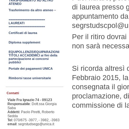
TRASFERIMENTO AD ALTRO
ATENEO
di laurea presso g
Trasferimento da altro ateneo –
appuntamento da 
=====================
LAUREATI
segrstudscpol@un
=====================
Certificati di laurea
Per il ritiro dovr
Diploma supplement
non sarà necessar
EQUIPOLLENZE/EQUIPARAZIONI
TITOLI ACCADEMICI ai fini della
partecipazione ai concorsi
pubblici
Si ricorda altresì
Portale dei pagamenti UNICA
Febbraio 2015, la
Rimborsi tasse universitarie
consegnata il gio
Contatti
proclamazione, di
Viale Fra Ignazio 74 - 09123
commissione di l
Responsabile
: Dott.ssa Giorgia
Saba
Addetti
: Paolo Piretti, Roberto
Sedda
Tel
: 070/675 -3977, - 3982, -3983
email
: segrstudsegp@unica.it