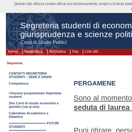
Questo sito utilizza cookie utili al suo funzionamento, propri e di terze pa
Segreteria studenti di econom
giurisprudenza e scienze polit
Corsi di Studio Politici
Home
Modulistica
Normativa
Faq
Link utili
Segreteria
CONTATTI SEGRETERIA
STUDENTI – SEDE E ORARI
PERGAMENE
Competenze
Chiusure programmate Segreteria
Sono al momento d
studenti
Sito Corsi di studio economici e
seduta di laurea
giuridici (vai al sito)
Calendario Accademico e
Didattico
===================== FUTURI
STUDENTI
Puoi ritirare, pe
=====================