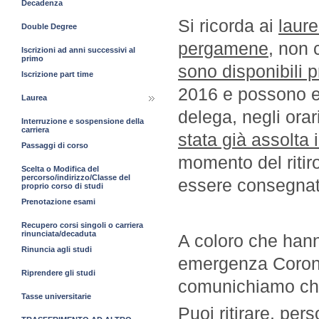
Decadenza
Si ricorda ai
laur
Double Degree
pergamene
, non 
Iscrizioni ad anni successivi al
primo
sono disponibili p
Iscrizione part time
2016 e possono e
Laurea
delega, negli orar
Interruzione e sospensione della
carriera
stata già assolta
Passaggi di corso
momento del riti
Scelta o Modifica del
percorso/indirizzo/Classe del
essere consegnat
proprio corso di studi
Prenotazione esami
Recupero corsi singoli o carriera
rinunciata/decaduta
A coloro che hann
Rinuncia agli studi
emergenza Corona
Riprendere gli studi
comunichiamo che
Tasse universitarie
Puoi ritirare, pe