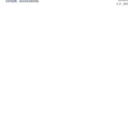
Univers
contatti
|
accessibilità
C.F.: 800