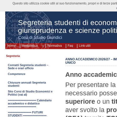
Questo sito utilizza cookie utili al suo funzionamento, propri e di terze pa
Segreteria studenti di econom
giurisprudenza e scienze polit
Corsi di Studio Giuridici
Home
Modulistica
Normativa
Faq
Link utili
Segreteria
ANNO ACCADEMICO 2026/27 – IM
UNICO
Contatti Segreteria studenti –
Sede e orari ufficio
Anno accademic
Competenze
Per presentare la
Chiusure annuali Segreteria
studenti
necessario poss
Sito Corsi di Studio Economici e
Politici (vai al)
superiore
o un
t
================== Calendario
accademico e didattico
==================
aver svolto la
pro
=============== FUTURI
STUDENTI ===============