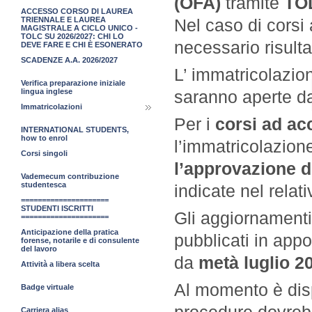
(OFA)
tramite
TO
ACCESSO CORSO DI LAUREA
Nel caso di corsi
TRIENNALE E LAUREA
MAGISTRALE A CICLO UNICO -
TOLC SU 2026/2027: CHI LO
necessario risult
DEVE FARE E CHI È ESONERATO
SCADENZE A.A. 2026/2027
L’ immatricolazio
Verifica preparazione iniziale
saranno aperte 
lingua inglese
Immatricolazioni
Per i
corsi ad a
INTERNATIONAL STUDENTS,
how to enrol
l’immatricolazion
Corsi singoli
l’approvazione d
Vademecum contribuzione
studentesca
indicate nel relat
=====================
STUDENTI ISCRITTI
Gli aggiornamenti
=====================
Anticipazione della pratica
pubblicati in appo
forense, notarile e di consulente
del lavoro
da
metà luglio 2
Attività a libera scelta
Al momento è dispo
Badge virtuale
procedure dovrebb
Carriera alias