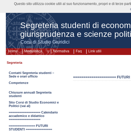
Questo sito utilizza cookie utili al suo funzionamento, propri e di terze pa
Segreteria studenti di econom
giurisprudenza e scienze polit
Corsi di Studio Giuridici
Home
Modulistica
Normativa
Faq
Link utili
Segreteria
Contatti Segreteria studenti –
Sede e orari ufficio
===================== FUTURI
Competenze
Chiusure annuali Segreteria
studenti
Sito Corsi di Studio Economici e
Politici (vai al)
================== Calendario
accademico e didattico
==================
=============== FUTURI
STUDENTI ===============