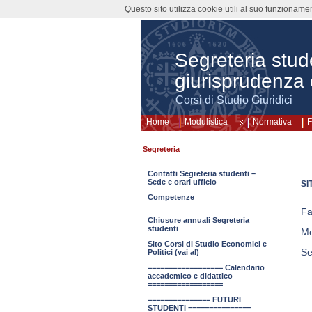
Questo sito utilizza cookie utili al suo funzioname
Segreteria stud
giurisprudenza 
Corsi di Studio Giuridici
Home
Modulistica
Normativa
F
Segreteria
Contatti Segreteria studenti –
Sede e orari ufficio
SI
Competenze
Fa
Chiusure annuali Segreteria
studenti
Mo
Sito Corsi di Studio Economici e
Se
Politici (vai al)
================== Calendario
accademico e didattico
==================
=============== FUTURI
STUDENTI ===============