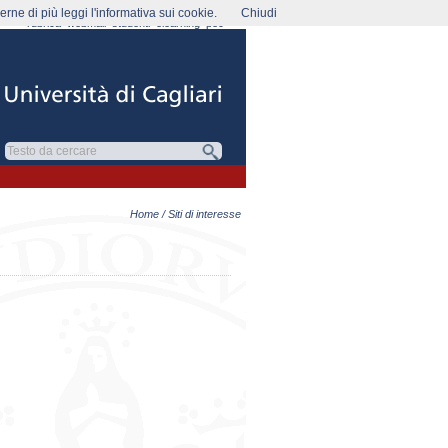
rne di più leggi l'informativa sui cookie.
Chiudi
rubrica
webmail
studenti
elearning
pec
Home
/ Siti di interesse