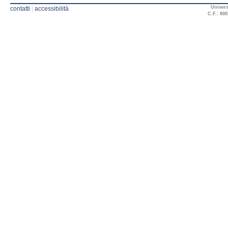
Univers
contatti
|
accessibilità
C.F.: 800