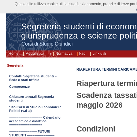
Questo sito utilizza cookie utili al suo funzionamento, propri e di terze pa
Segreteria studenti di econom
giurisprudenza e scienze polit
Corsi di Studio Giuridici
Home
Modulistica
Normativa
Faq
Link utili
Segreteria
RIAPERTURA TERMINI CARICAMEN
Contatti Segreteria studenti –
Sede e orari ufficio
Riapertura termi
Competenze
Scadenza tassat
Chiusure annuali Segreteria
studenti
maggio 2026
Sito Corsi di Studio Economici e
Politici (vai al)
================== Calendario
accademico e didattico
==================
Condizioni
=============== FUTURI
STUDENTI ===============