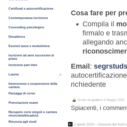
Certificati e autocertificazione
Cosa fare per pre
Contemporanea iscrizione
Compila il
mod
Counseling psicologico
firmalo e tras
Decadenza
allegando anc
Esoneri tasse e modulistica
riconoscime
Iscrizioni ad anni successivi al
primo
Email
:
segrstud
Iscrizione part time
autocertificazio
Laurea
richiedente
Interruzione e sospensione della
carriera
Passaggi di corso
Scritto da
gsaba
in 5 Maggio 2026
Prenotazione esami
Spiacenti, i comment
Recupero corsi singoli o carriera
rinunciata/decaduta
Rinuncia agli studi
2 aprile 2026 – chiusura del front o