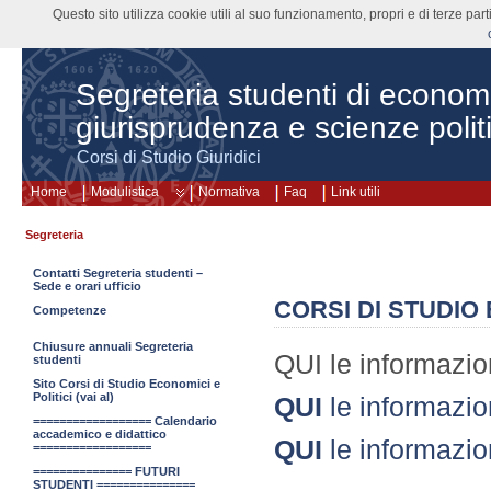
Questo sito utilizza cookie utili al suo funzionamento, propri e di terze pa
Segreteria studenti di econom
giurisprudenza e scienze polit
Corsi di Studio Giuridici
Home
Modulistica
Normativa
Faq
Link utili
Segreteria
Contatti Segreteria studenti –
Sede e orari ufficio
CORSI DI STUDIO E
Competenze
Chiusure annuali Segreteria
QUI le informazion
studenti
Sito Corsi di Studio Economici e
Politici (vai al)
QUI
le informazio
================== Calendario
accademico e didattico
QUI
le informazio
==================
=============== FUTURI
STUDENTI ===============