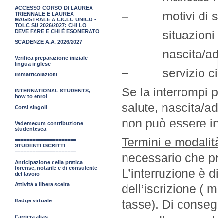
ACCESSO CORSO DI LAUREA
– motivi di salu
TRIENNALE E LAUREA
MAGISTRALE A CICLO UNICO -
TOLC SU 2026/2027: CHI LO
– situazioni fam
DEVE FARE E CHI È ESONERATO
SCADENZE A.A. 2026/2027
– nascita/adozi
Verifica preparazione iniziale
lingua inglese
– servizio civ
Immatricolazioni
Se la interrompi p
INTERNATIONAL STUDENTS,
how to enrol
salute, nascita/ad
Corsi singoli
non può essere in
Vademecum contribuzione
studentesca
Termini e modalit
=====================
STUDENTI ISCRITTI
=====================
necessario che pr
Anticipazione della pratica
forense, notarile e di consulente
L’interruzione è 
del lavoro
Attività a libera scelta
dell’iscrizione (
tasse). Di conseg
Badge virtuale
Carriera alias