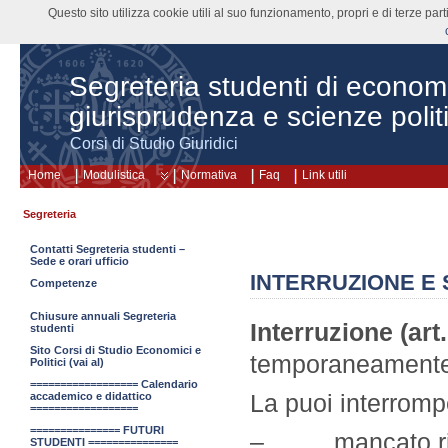
Questo sito utilizza cookie utili al suo funzionamento, propri e di terze pa
Segreteria studenti di econom
giurisprudenza e scienze polit
Corsi di Studio Giuridici
Home
Modulistica
Normativa
Faq
Link utili
Segreteria
Contatti Segreteria studenti –
Sede e orari ufficio
INTERRUZIONE E
Competenze
Chiusure annuali Segreteria
Interruzione (ar
studenti
Sito Corsi di Studio Economici e
temporaneamente,
Politici (vai al)
================== Calendario
La puoi interromp
accademico e didattico
==================
=============== FUTURI
– mancato rinno
STUDENTI ===============