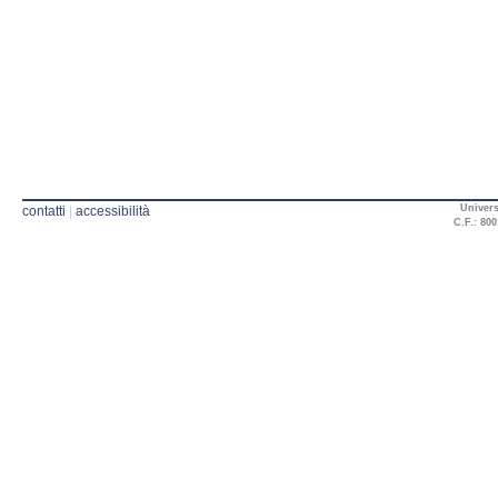
Univers
contatti
|
accessibilità
C.F.: 800