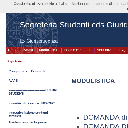
Questo sito utilizza cookie utili al suo funzionamento, propri e di terze pa
Segreteria Studenti cds Giurid
Ex Giurisprudenza
Home
Avvisi
Modulistica
Tasse e contributi
Normativa
FAQ
Segreteria
Competenze e Personale
MODULISTICA
AVVISI
===================== FUTURI
STUDENTI
=====================
Immatricolazioni a.a. 2022/2023
Immatricolazione studenti
DOMANDA di
stranieri
Trasferimento in Ingresso
DOMANDA DI