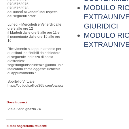
070/6753975
070/6753976
MODULO RIC
070/6753978
dal lunedì al venerdì nel rispetto
EXTRAUNIVE
dei seguenti orari:
GIURIDICI
Lunedi - Mercoledì e Venerdì dalle
ore 9 alle ore 12
il Martedì dalle ore 9 alle ore 11 e
MODULO RIC
il pomeriggio dalle ore 15 alle ore
16.
EXTRAUNIVE
Ricevimento su appuntamento per
questioni indifferibili da richiedere
al seguente indirizzo di posta
elettronica:
segrstudgiurisprudenza@amm.unica.it
indicando come oggetto“ richiesta
di appuntamento “
Sportello Virtuale
https://outlook.office365.com/owa/calendar/Sportellovirtualesegreteriastude
Dove trovarci
Viale Sant’Ignazio 74
E-mail segereteria studenti