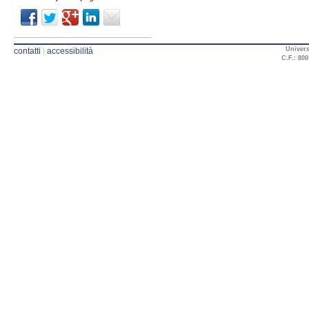
Univers
contatti
|
accessibilità
C.F.: 800