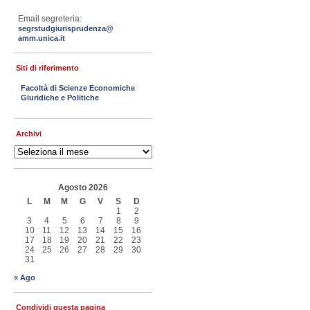
Email segreteria:
segrstudgiurisprudenza@
amm.unica.it
Siti di riferimento
Facoltà di Scienze Economiche
Giuridiche e Politiche
Archivi
Archivi
Agosto 2026
L
M
M
G
V
S
D
1
2
3
4
5
6
7
8
9
10
11
12
13
14
15
16
17
18
19
20
21
22
23
24
25
26
27
28
29
30
31
« Ago
Condividi questa pagina