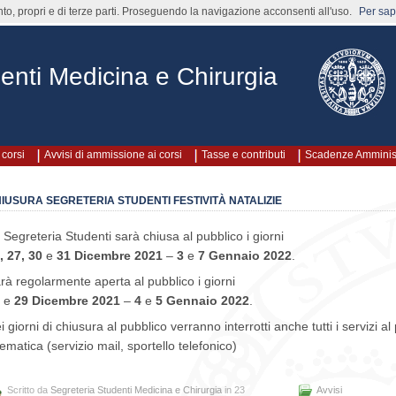
nto, propri e di terze parti. Proseguendo la navigazione acconsenti all'uso.
Per sape
enti Medicina e Chirurgia
corsi
Avvisi di ammissione ai corsi
Tasse e contributi
Scadenze Amminist
IUSURA SEGRETERIA STUDENTI FESTIVITÀ NATALIZIE
 Segreteria Studenti sarà chiusa al pubblico i giorni
, 27, 30
e
31 Dicembre 2021
–
3
e
7 Gennaio 2022
.
rà regolarmente aperta al pubblico i giorni
e
29
Dicembre 2021
–
4
e
5
Gennaio 2022
.
i giorni di chiusura al pubblico verranno interrotti anche tutti i servizi a
lematica (servizio mail, sportello telefonico)
Scritto da
Segreteria Studenti Medicina e Chirurgia
in 23
Avvisi