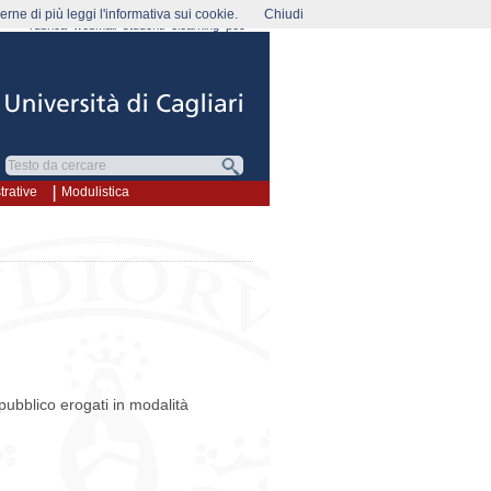
rne di più leggi l'informativa sui cookie.
Chiudi
rubrica
webmail
studenti
elearning
pec
rative
Modulistica
l pubblico erogati in modalità