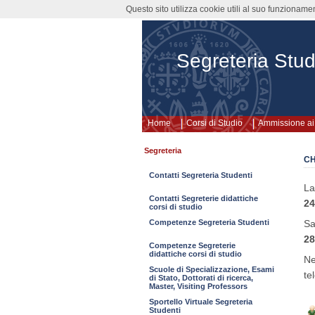
Questo sito utilizza cookie utili al suo funzioname
Segreteria Stud
Home
Corsi di Studio
Ammissione ai 
Segreteria
CH
Contatti Segreteria Studenti
La
Contatti Segreterie didattiche
24
corsi di studio
Sa
Competenze Segreteria Studenti
28
Competenze Segreterie
didattiche corsi di studio
Ne
Scuole di Specializzazione, Esami
te
di Stato, Dottorati di ricerca,
Master, Visiting Professors
Sportello Virtuale Segreteria
Studenti