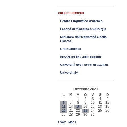
Siti di riferimento
Centro Linguistico d'Ateneo
Facoltà di Medicina e Chirurgia
Ministero dell'Università e della
Ricerca
Orientamento
Servizi on-line agli studenti
Università degli Studi di Cagliari
Universitaly
Dicembre 2021
L
M
M
G
V
S
D
1
2
3
4
5
7
8
9
10
11
12
6
14
16
17
18
19
13
15
21
22
24
25
26
20
23
27
28
29
30
31
« Nov
Mar »