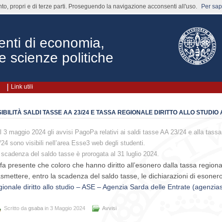
nto, propri e di terze parti. Proseguendo la navigazione acconsenti all'uso.
Per sape
enti di economia,
e scienze politiche
Link utili
SIBILITÀ SALDI TASSE AA 23/24 E TASSA REGIONALE DIRITTO ALLO STUDIO 
l 3 maggio 2024 gli avvisi PagoPa relativi ai saldi tasse AA 23/24 e alla tassa r
/24 sono visibili nell’area Esse3 web degli studenti.
 scadenza del saldo tasse è prorogata al 31 luglio 2024.
 fa presente che coloro che hanno diritto all’esonero dalla tassa regiona
asmettere, entro la scadenza del saldo tasse, le dichiarazioni di esoner
gionale diritto allo studio – ASE – Agenzia Sarda delle Entrate (agenzias
Scritto da
gsaba
in 3 Maggio 2024
Avvisi