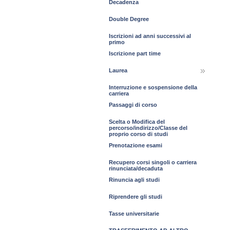
Decadenza
Double Degree
Iscrizioni ad anni successivi al
primo
Iscrizione part time
Laurea
Interruzione e sospensione della
carriera
Passaggi di corso
Scelta o Modifica del
percorso/indirizzo/Classe del
proprio corso di studi
Prenotazione esami
Recupero corsi singoli o carriera
rinunciata/decaduta
Rinuncia agli studi
Riprendere gli studi
Tasse universitarie