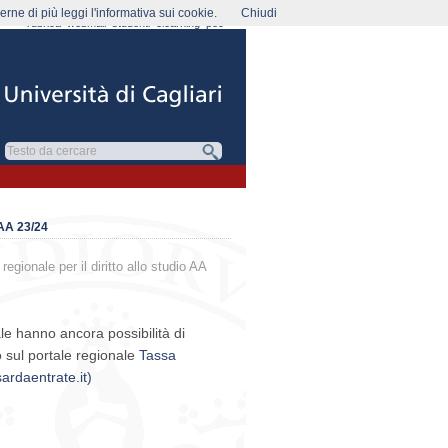
rne di più leggi l'informativa sui cookie.
Chiudi
rubrica
webmail
studenti
elearning
pec
AA 23/24
egionale per il diritto allo studio AA
le hanno ancora possibilità di
o sul portale regionale
Tassa
ardaentrate.it)