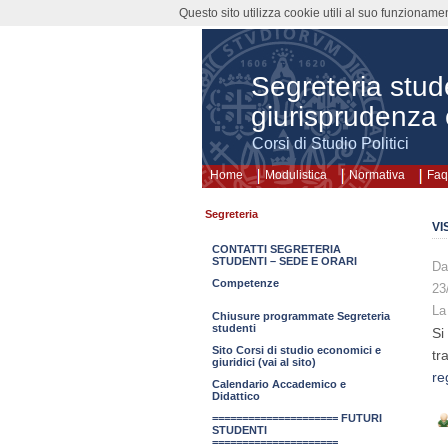
Questo sito utilizza cookie utili al suo funzioname
Segreteria stud
giurisprudenza 
Corsi di Studio Politici
Home
Modulistica
Normativa
Faq
Segreteria
VI
CONTATTI SEGRETERIA
STUDENTI – SEDE E ORARI
Da
Competenze
23
La
Chiusure programmate Segreteria
studenti
Si
Sito Corsi di studio economici e
tr
giuridici (vai al sito)
re
Calendario Accademico e
Didattico
===================== FUTURI
STUDENTI
=====================