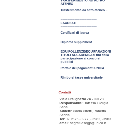
TRASFERIMENTO AD ALTRO
ATENEO
Trasferimento da altro ateneo –
=====================
LAUREATI
=====================
Certificati di laurea
Diploma supplement
EQUIPOLLENZE/EQUIPARAZIONI
TITOLI ACCADEMICI ai fini della
partecipazione ai concorsi
pubblici
Portale dei pagamenti UNICA
Rimborsi tasse universitarie
Contatti
Viale Fra Ignazio 74 - 09123
Responsabile
: Dott.ssa Giorgia
Saba
Addetti
: Paolo Piretti, Roberto
Sedda
Tel
: 070/675 -3977, - 3982, -3983
email
: segrstudsegp@unica.it