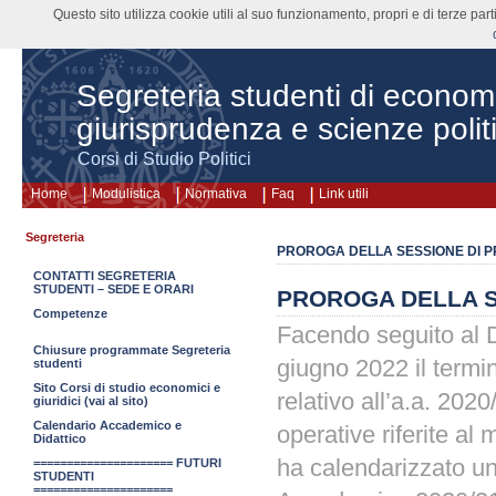
Questo sito utilizza cookie utili al suo funzionamento, propri e di terze pa
Segreteria studenti di econom
giurisprudenza e scienze polit
Corsi di Studio Politici
Home
Modulistica
Normativa
Faq
Link utili
Segreteria
PROROGA DELLA SESSIONE DI PR
CONTATTI SEGRETERIA
STUDENTI – SEDE E ORARI
PROROGA DELLA SE
Competenze
Facendo seguito al 
Chiusure programmate Segreteria
giugno 2022 il termin
studenti
Sito Corsi di studio economici e
relativo all’a.a. 202
giuridici (vai al sito)
Calendario Accademico e
operative riferite a
Didattico
ha calendarizzato un
===================== FUTURI
STUDENTI
=====================