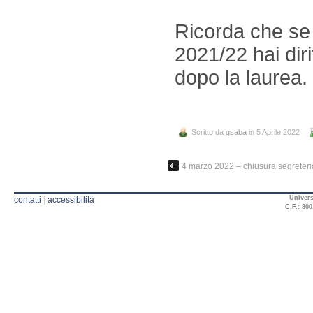
Ricorda che se h
2021/22 hai dir
dopo la laurea.
Scritto da
gsaba
in 5 Aprile 2022
4 marzo 2022 – chiusura segreteri
Univers
contatti
|
accessibilità
C.F.: 800