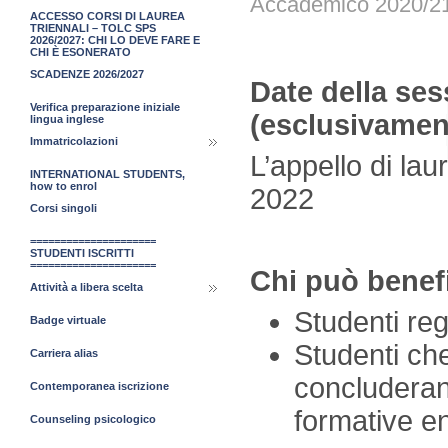
Accademico 2020/2
ACCESSO CORSI DI LAUREA
TRIENNALI – TOLC SPS
2026/2027: CHI LO DEVE FARE E
CHI È ESONERATO
SCADENZE 2026/2027
Date della s
Verifica preparazione iniziale
(esclusivamen
lingua inglese
Immatricolazioni
L’appello di lau
INTERNATIONAL STUDENTS,
how to enrol
2022
Corsi singoli
=====================
STUDENTI ISCRITTI
=====================
Chi può benefi
Attività a libera scelta
Studenti reg
Badge virtuale
Studenti ch
Carriera alias
concluderanno
Contemporanea iscrizione
formative en
Counseling psicologico