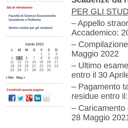
Siti di riferimento
PER GLI STUD
Facoltà di Scienze Economiche
Giuridiche e Politiche
– Appello strao
Servizi online per gli studenti
Accademico: 2
– Compilazione 
Aprile 2022
L
M
M
G
V
S
D
Maggio 2022
1
2
3
4
6
7
8
9
10
5
11
12
13
14
15
16
17
– Ultimo esame d
18
19
20
21
22
23
24
25
26
27
28
29
30
entro il 30 Apri
« Mar
Mag »
– Pagamento ta
Condividi questa pagina
residue entro i
– Caricamento on
28 Maggio 2021