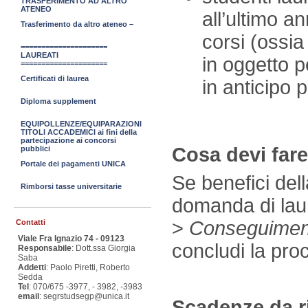
TRASFERIMENTO AD ALTRO
ATENEO
all’ultimo a
Trasferimento da altro ateneo –
corsi (ossia
=====================
LAUREATI
in oggetto p
=====================
Certificati di laurea
in anticipo p
Diploma supplement
EQUIPOLLENZE/EQUIPARAZIONI
TITOLI ACCADEMICI ai fini della
partecipazione ai concorsi
Cosa devi fare
pubblici
Portale dei pagamenti UNICA
Se benefici del
Rimborsi tasse universitarie
domanda di laur
>
Conseguiment
Contatti
Viale Fra Ignazio 74 - 09123
concludi la pro
Responsabile
: Dott.ssa Giorgia
Saba
Addetti
: Paolo Piretti, Roberto
Sedda
Tel
: 070/675 -3977, - 3982, -3983
email
: segrstudsegp@unica.it
Scadenze da r