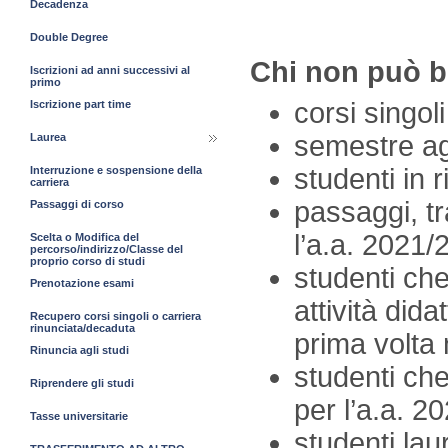
Decadenza
Double Degree
Chi non può be
Iscrizioni ad anni successivi al
primo
corsi singol
Iscrizione part time
semestre ag
Laurea
studenti in 
Interruzione e sospensione della
carriera
passaggi, tr
Passaggi di corso
l’a.a. 2021/
Scelta o Modifica del
percorso/indirizzo/Classe del
proprio corso di studi
studenti che
Prenotazione esami
attività dida
Recupero corsi singoli o carriera
rinunciata/decaduta
prima volta 
Rinuncia agli studi
studenti che
Riprendere gli studi
per l’a.a. 2
Tasse universitarie
studenti lau